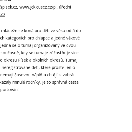
spisek.cz, www.jck.cuscz.cz/pi, úřední
.cz
j mládeže se koná pro děti ve věku od 5 do
ých kategoriích pro chlapce a jedné věkové
. Jedná se o turnaj organizovaný ve dvou
 současně, kdy se turnaje zúčastňuje více
ho okresu Písek a okolních okresů. Turnaj
 neregistrované děti, které prostě jen o
nemají časovou náplň a chtějí si zahrát
ukázaly minulé ročníky, je to správná cesta
sportování.