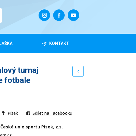
LÁŠKA
KONTAKT
lový turnaj
e fotbale
Písek
Sdílet na Facebooku
České unie sportu Písek, z.s.
am.cz