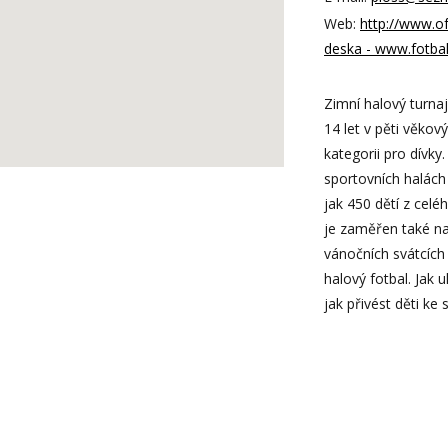
Web:
http://www.of
deska - www.fotbal
Zimní halový turna
14 let v pěti věkov
kategorii pro dívky
sportovních halách
jak 450 dětí z celé
je zaměřen také na
vánočních svátcích 
halový fotbal. Jak 
jak přivést děti ke 