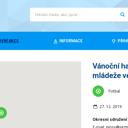
VNÍ AKCE
INFORMACE
PŘIH
Vánoční ha
mládeže v
Fotbal
27. 12. 2019
Okresní sdružení 
E-mail:
pioss@sezn