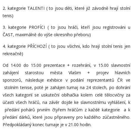
2. kategorie TALENTI ( to jsou děti, které již závodně hrají stolní
tenis)
3. kategorie PROFÍCI ( to jsou hráči, kteří jsou registrováni u
ČAST, maximálně do výše okresního přeboru)
4. kategorie PŘÍCHOZÍ ( to jsou všichni, kdo hrají stolní tenis jen
rekreačně)
Od 14.00 do 15.00 prezentace + rozehrání, v 15.00 slavnostní
zahájení starostou města Vlašim + projev hlavních
sponzorů, následuje exhibice v podání reprezentantů ČR ve
stolním tenise, poté je zahájen turnaj na 24 stolech, po dohrání
všech kategorií se uskuteční obíhačka kolem celé tělocvičny za
účasti všech hráčů, na závěr dojde ke slavnostnímu vyhlášení, k
předání pohárů prvním čtyřem hráčům z každé kategorie a k
předání dárků, které jsou připraveny pro každého zúčastněného.
Předpokládaný konec turnaje je v 21.00 hodin.