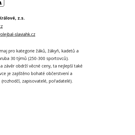
rálové, z.s.
cz
olejbal-slaviahk.cz
rnaj pro kategorie žáků, žákyň, kadetů a
zhruba 30 týmů (250-300 sportovců).
 závěr obdrží věcné ceny, ta nejlepší také
vce je zajištěno bohaté občerstvení a
 (rozhodčí, zapisovatelé, pořadatelé).
.