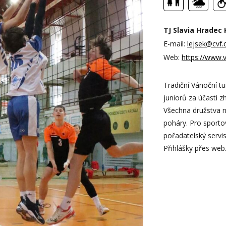
TJ Slavia Hradec K
E-mail:
lejsek@cvf.
Web:
https://www.v
Tradiční Vánoční tu
juniorů za účasti 
Všechna družstva na
poháry. Pro sporto
pořadatelský servis
Přihlášky přes web