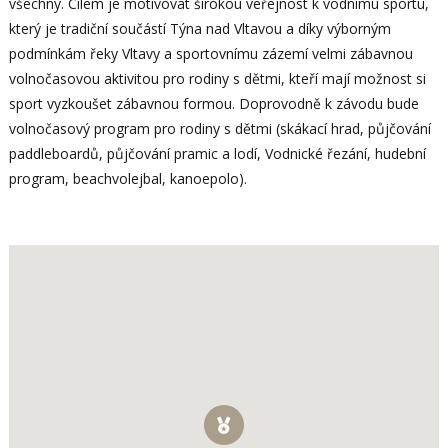
všechny. Cílem je motivovat širokou veřejnost k vodnímu sportu,
který je tradiční součástí Týna nad Vltavou a díky výborným
podmínkám řeky Vltavy a sportovnímu zázemí velmi zábavnou
volnočasovou aktivitou pro rodiny s dětmi, kteří mají možnost si
sport vyzkoušet zábavnou formou. Doprovodně k závodu bude
volnočasový program pro rodiny s dětmi (skákací hrad, půjčování
paddleboardů, půjčování pramic a lodí, Vodnické řezání, hudební
program, beachvolejbal, kanoepolo).