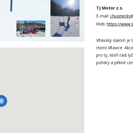
TJ Motor z.s.
E-mail:
j.husinecky
Web:
https://www.s
Vltavský slalom je 
Horní Vltavice. Ak
pro ty, kteří rádi 
poháry a pěkné cen