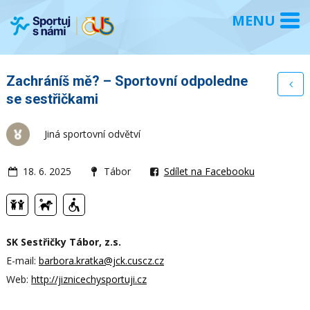
Zachráníš mě? – Sportovní odpoledne
se sestřičkami
Jiná sportovní odvětví
18. 6. 2025
Tábor
Sdílet na Facebooku
SK Sestřičky Tábor, z.s.
E-mail:
barbora.kratka@jck.cuscz.cz
Web:
http://jiznicechysportuji.cz