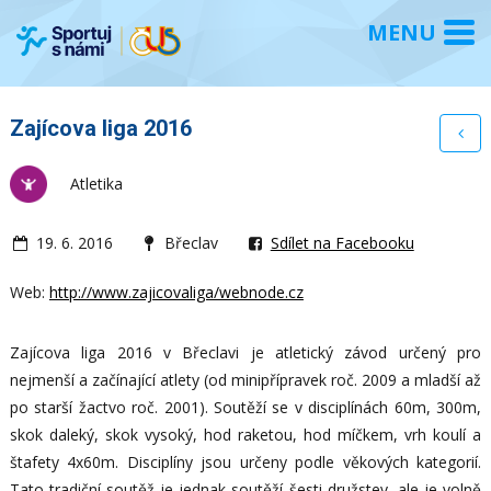
Zajícova liga 2016
Atletika
19. 6. 2016
Břeclav
Sdílet na Facebooku
Web:
http://www.zajicovaliga/webnode.cz
Zajícova liga 2016 v Břeclavi je atletický závod určený pro
nejmenší a začínající atlety (od minipřípravek roč.
2009 a mladší až
po starší žactvo roč. 2001). Soutěží se v disciplínách 60m, 300m,
skok daleký, skok vysoký, hod raketou, hod míčkem, vrh koulí a
štafety 4x60m. Disciplíny jsou určeny podle věkových kategorií.
Tato tradiční soutěž je jednak soutěží šesti družstev, ale je volně