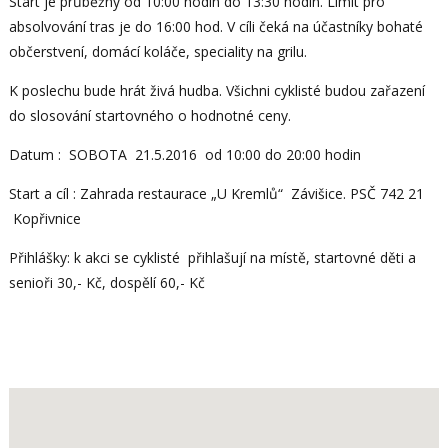
Start je průběžný od 10:00 hodin do 13:30 hodin. Limit pro
absolvování tras je do 16:00 hod. V cíli čeká na účastníky bohaté
občerstvení, domácí koláče, speciality na grilu.
K poslechu bude hrát živá hudba. Všichni cyklisté budou zařazení
do slosování startovného o hodnotné ceny.
Datum : SOBOTA 21.5.2016 od 10:00 do 20:00 hodin
Start a cíl : Zahrada restaurace „U Kremlů“ Závišice. PSČ 742 21
Kopřivnice
Přihlášky: k akci se cyklisté přihlašují na místě, startovné děti a
senioři 30,- Kč, dospělí 60,- Kč