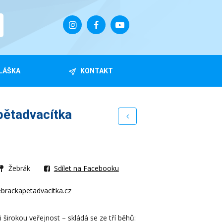
LÁŠKA
KONTAKT
pětadvacítka
Žebrák
Sdílet na Facebooku
ebrackapetadvacitka.cz
 širokou veřejnost – skládá se ze tří běhů: