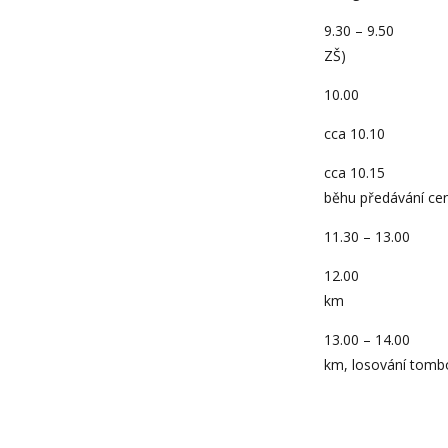
9.30 – 9.50 p
ZŠ)
10.00 start
cca 10.10 
cca 10.15 s
běhu předávání ce
11.30 – 13.00
12.00 vyhlá
km
13.00 – 14.00
km, losování tomb