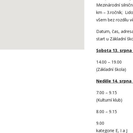
Mezinárodní silničn
km – 3.ročník; Lid
všem bez rozdílu v
Datum, čas, adresa:
start u Základní šk
Sobota 13. srpna
14.00 – 19.00
(Základní škola)
Neděle 14. srpna
7.00 – 9.15 
(Kulturní klub)
8.00 – 9.15 
9.00 star
kategorie E, I a J