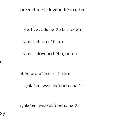
rezentace Lidového běhu (před
 závodu na 25 km ostatní
start běhu na 10 km
tart Lidového běhu, po do
n
 oběd pro běžce na 25 km
šení výsledků běhu na 10
 vyhlášení výsledků běhu na 25
oly