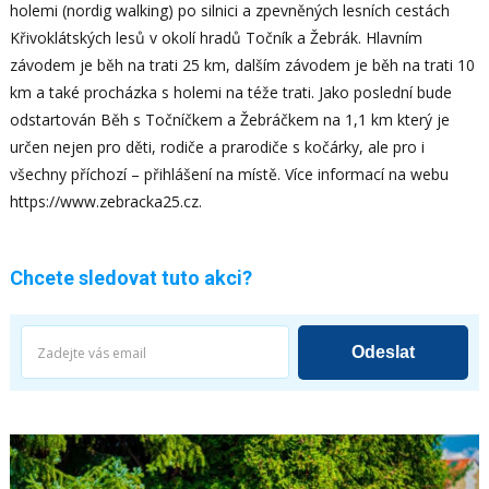
holemi (nordig walking) po silnici a zpevněných lesních cestách
Křivoklátských lesů v okolí hradů Točník a Žebrák. Hlavním
závodem je běh na trati 25 km, dalším závodem je běh na trati 10
km a také procházka s holemi na téže trati. Jako poslední bude
odstartován Běh s Točníčkem a Žebráčkem na 1,1 km který je
určen nejen pro děti, rodiče a prarodiče s kočárky, ale pro i
všechny příchozí – přihlášení na místě. Více informací na webu
https://www.zebracka25.cz.
Chcete sledovat tuto akci?