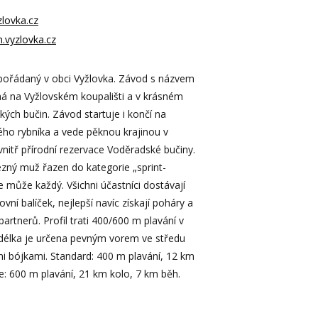
zlovka.cz
on.vyzlovka.cz
pořádaný v obci Vyžlovka. Závod s názvem
á na Vyžlovském koupališti a v krásném
ých bučin. Závod startuje i končí na
kého rybníka a vede pěknou krajinou v
uvnitř přírodní rezervace Voděradské bučiny.
ezný muž řazen do kategorie „sprint-
 se může každý. Všichni účastníci dostávají
ovní balíček, nejlepší navíc získají poháry a
rtnerů. Profil trati 400/600 m plavání v
(délka je určena pevným vorem ve středu
i bójkami. Standard: 400 m plavání, 12 km
te: 600 m plavání, 21 km kolo, 7 km běh.