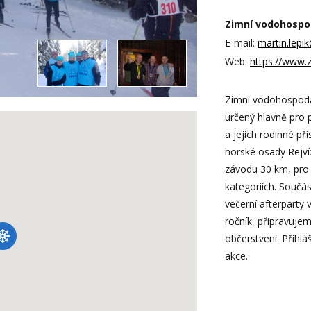
Zimní vodohospod
E-mail:
martin.lepi
Web:
https://www.
Zimní vodohospodář
určený hlavně pro
a jejich rodinné př
horské osady Rejví
závodu 30 km, pro 
kategoriích. Součás
večerní afterparty 
ročník, připravuje
občerstvení. Přihl
akce.