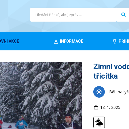
VNÍ AKCE
INFORMACE
PŘIH
Zimní vod
třicítka
Běh na lyž
18. 1. 2025