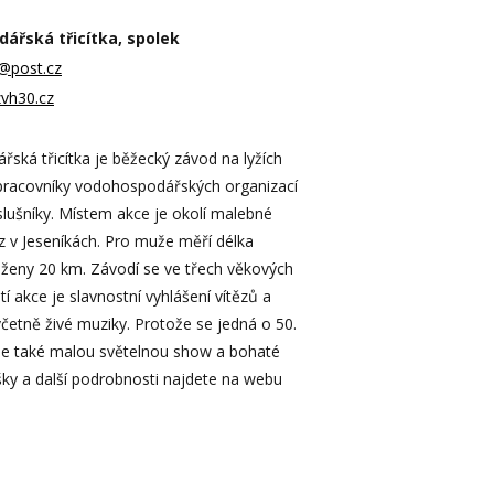
ářská třicítka, spolek
k@post.cz
zvh30.cz
ská třicítka je běžecký závod na lyžích
 pracovníky vodohospodářských organizací
íslušníky. Místem akce je okolí malebné
z v Jeseníkách. Pro muže měří délka
ženy 20 km. Závodí se ve třech věkových
tí akce je slavnostní vyhlášení vítězů a
včetně živé muziky. Protože se jedná o 50.
me také malou světelnou show a bohaté
ášky a další podrobnosti najdete na webu