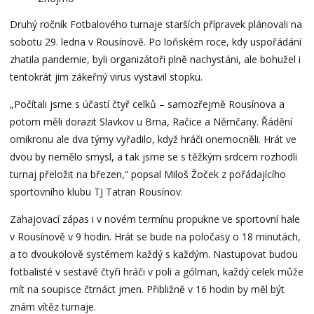
Druhý ročník Fotbalového turnaje starších přípravek plánovali na
sobotu 29. ledna v Rousínově. Po loňském roce, kdy uspořádání
zhatila pandemie, byli organizátoři plně nachystáni, ale bohužel i
tentokrát jim zákeřný virus vystavil stopku.
„Počítali jsme s účastí čtyř celků – samozřejmě Rousínova a
potom měli dorazit Slavkov u Brna, Račice a Němčany. Řádění
omikronu ale dva týmy vyřadilo, když hráči onemocněli. Hrát ve
dvou by nemělo smysl, a tak jsme se s těžkým srdcem rozhodli
turnaj přeložit na březen,“ popsal Miloš Žoček z pořádajícího
sportovního klubu TJ Tatran Rousínov.
Zahajovací zápas i v novém termínu propukne ve sportovní hale
v Rousínově v 9 hodin. Hrát se bude na poločasy o 18 minutách,
a to dvoukolově systémem každý s každým. Nastupovat budou
fotbalisté v sestavě čtyři hráči v poli a gólman, každý celek může
mít na soupisce čtrnáct jmen. Přibližně v 16 hodin by měl být
znám vítěz turnaje.