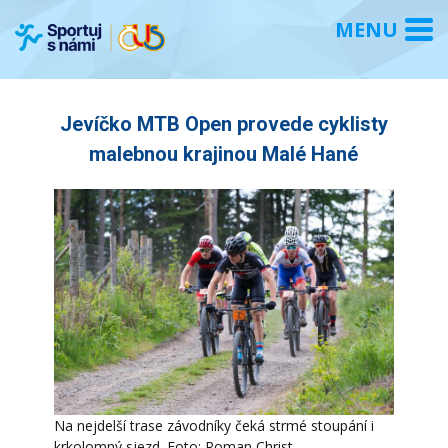
Jevíčko MTB Open provede cyklisty
malebnou krajinou Malé Hané
Na nejdelší trase závodníky čeká strmé stoupání i
krkolomný sjezd. Foto: Roman Christ