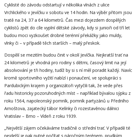
Cyklisté do závodu odstartují v několika vlnách z ulice
Vrchlického v Jevíčku v sobotu ve 14 hodin. Na výběr přitom jsou
tratě na 24, 37 a 64 kilometrů. Čas mezi dojezdem dospělých
cyklistů zpět do cíle vyplní dětské závody, kdy si junioři od tří let
budou moci vyzkoušet drobné terénní překážky jako muldy,
vlnky či – v případě těch starších – malý přeskok.
Dospělí se mezitím budou činit v okolí Jevíčka. Nejkratší trať na
24 kilometrů je vhodná pro rodiny s dětmi, časový limit na její
absolvování je tři hodiny, tudíž by si s ní měl poradit každý. Navíc
kromě sportovního vyžití nabízí i ponaučení, ve spolupráci s
Pardubickým krajem ji organizátoři vytyčili tak, že vede přes
řadu historicky pozoruhodných míst – například bývalou sýpku z
roku 1564, napoleonský pomník, pomník partyzánů u Předního
Arnoštova, zajatecký tábor Kelínky či rozestavěnou dálnici
Vratislav – Brno – Vídeň z roku 1939.
„Největší zájem očekáváme tradičně o střední trať. V případě té
nejdelší je pak nutné počítat s náročným terénem, prudkým