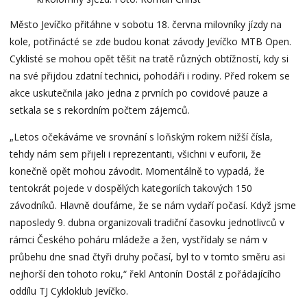
Město Jevíčko přitáhne v sobotu 18. června milovníky jízdy na
kole, potřinácté se zde budou konat závody Jevíčko MTB Open.
Cyklisté se mohou opět těšit na tratě různých obtížností, kdy si
na své přijdou zdatní technici, pohodáři i rodiny. Před rokem se
akce uskutečnila jako jedna z prvních po covidové pauze a
setkala se s rekordním počtem zájemců.
„Letos očekáváme ve srovnání s loňským rokem nižší čísla,
tehdy nám sem přijeli i reprezentanti, všichni v euforii, že
konečně opět mohou závodit. Momentálně to vypadá, že
tentokrát pojede v dospělých kategoriích takových 150
závodníků. Hlavně doufáme, že se nám vydaří počasí. Když jsme
naposledy 9. dubna organizovali tradiční časovku jednotlivců v
rámci Českého poháru mládeže a žen, vystřídaly se nám v
průbehu dne snad čtyři druhy počasí, byl to v tomto směru asi
nejhorší den tohoto roku,“ řekl Antonín Dostál z pořádajícího
oddílu TJ Cykloklub Jevíčko.