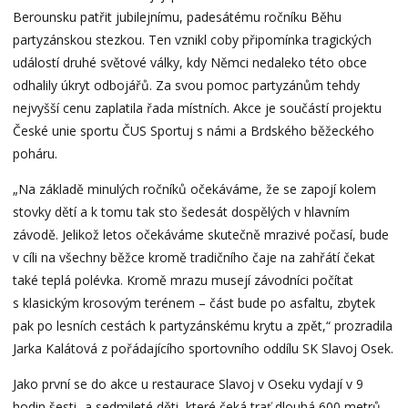
Berounsku patřit jubilejnímu, padesátému ročníku Běhu
partyzánskou stezkou. Ten vznikl coby připomínka tragických
událostí druhé světové války, kdy Němci nedaleko této obce
odhalily úkryt odbojářů. Za svou pomoc partyzánům tehdy
nejvyšší cenu zaplatila řada místních. Akce je součástí projektu
České unie sportu ČUS Sportuj s námi a Brdského běžeckého
poháru.
„Na základě minulých ročníků očekáváme, že se zapojí kolem
stovky dětí a k tomu tak sto šedesát dospělých v hlavním
závodě. Jelikož letos očekáváme skutečně mrazivé počasí, bude
v cíli na všechny běžce kromě tradičního čaje na zahřátí čekat
také teplá polévka. Kromě mrazu musejí závodníci počítat
s klasickým krosovým terénem – část bude po asfaltu, zbytek
pak po lesních cestách k partyzánskému krytu a zpět,“ prozradila
Jarka Kalátová z pořádajícího sportovního oddílu SK Slavoj Osek.
Jako první se do akce u restaurace Slavoj v Oseku vydají v 9
hodin šesti- a sedmileté děti, které čeká trať dlouhá 600 metrů.