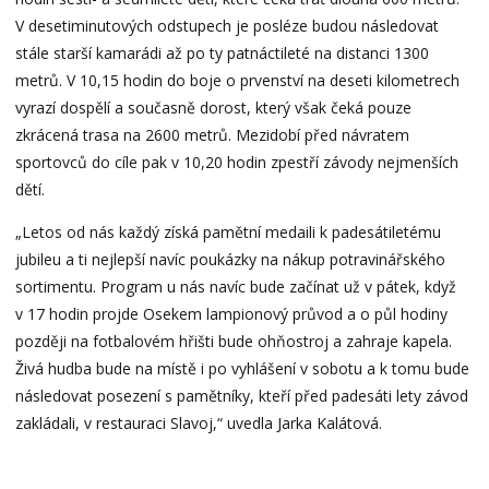
V desetiminutových odstupech je posléze budou následovat
stále starší kamarádi až po ty patnáctileté na distanci 1300
metrů. V 10,15 hodin do boje o prvenství na deseti kilometrech
vyrazí dospělí a současně dorost, který však čeká pouze
zkrácená trasa na 2600 metrů. Mezidobí před návratem
sportovců do cíle pak v 10,20 hodin zpestří závody nejmenších
dětí.
„Letos od nás každý získá pamětní medaili k padesátiletému
jubileu a ti nejlepší navíc poukázky na nákup potravinářského
sortimentu. Program u nás navíc bude začínat už v pátek, když
v 17 hodin projde Osekem lampionový průvod a o půl hodiny
později na fotbalovém hřišti bude ohňostroj a zahraje kapela.
Živá hudba bude na místě i po vyhlášení v sobotu a k tomu bude
následovat posezení s pamětníky, kteří před padesáti lety závod
zakládali, v restauraci Slavoj,“ uvedla Jarka Kalátová.