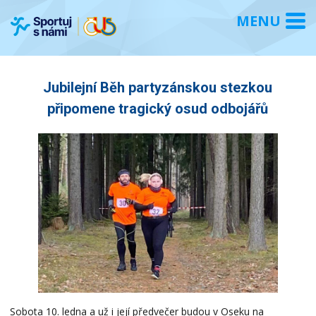
Jubilejní Běh partyzánskou stezkou
připomene tragický osud odbojářů
Sobota 10. ledna a už i její předvečer budou v Oseku na