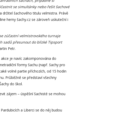
zahradních šachách, případně si
častnit se simultánky nebo řešit šachové
 držitel šachového titulu velmistra. Právě
line herny šachy.cz se zároveň uskuteční i
 se zúčastní velmistrovského turnaje
h sadů přesunout do blízké Tipsport
rtin Petr.
c, akce je navíc zakomponována do
netradiční formy šachu (např. šachy pro
ké volné partie příchozích, od 15 hodin
chu. Průběžně se představí všechny
Šachy do škol.
rojevit zájem – úspěšní šachisté se mohou
 Pardubicích a Liberci se do něj budou