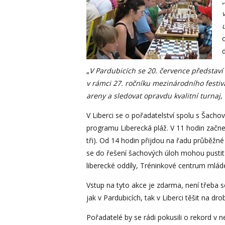
„
V Pardubicích se 20. července představí 
v rámci
27. ročníku mezinárodního festi
areny a sledovat opravdu kvalitní turnaj,
V Liberci se o pořadatelství spolu s Šach
programu Liberecká pláž. V 11 hodin začne
tři). Od 14 hodin přijdou na řadu průběž
se do řešení šachových úloh mohou pustit 
liberecké oddíly, Tréninkové centrum mlá
Vstup na tyto akce je zdarma, není třeba se
jak v Pardubicích, tak v Liberci těšit na d
Pořadatelé by se rádi pokusili o rekord v 