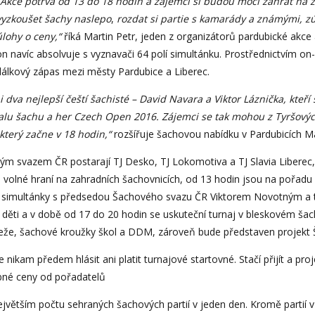
„Akce potrvá od 13 do 18 hodin a zájemci si budou moci zahrát na 
vyzkoušet šachy naslepo
,
rozdat si partie s kamarády a známými, zú
úlohy o ceny,“
říká Martin Petr, jeden z organizátorů pardubické akce a
on navíc absolvuje s vyznavači 64 polí simultánku. Prostřednictvím on-
dálkový zápas mezi městy Pardubice a Liberec.
i dva nejlepší čeští šachisté – David Navara a Viktor Láznička, kteří
valu šachu a her Czech Open 2016. Z
ájemci se tak mohou z Tyršovýc
 který začne v 18 hodin,“
rozšířuje šachovou nabídku v Pardubicích Ma
ovým svazem ČR postarají TJ Desko, TJ Lokomotiva a TJ Slavia Libere
 volné hraní na zahradních šachovnicích, od 13 hodin jsou na pořadu 
né simultánky s předsedou Šachového svazu ČR Viktorem Novotným a ta
děti a v době od 17 do 20 hodin se uskuteční turnaj v bleskovém ša
deže, šachové kroužky škol a DDM, zároveň bude představen projekt 
 nikam předem hlásit ani platit turnajové startovné. Stačí přijít a p
robné ceny od pořadatelů
největším počtu sehraných šachových partií v jeden den. Kromě partií v