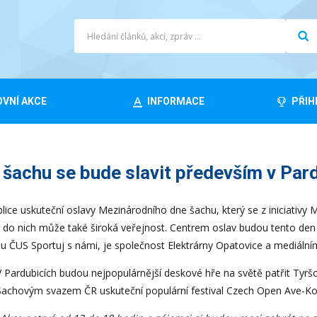
VNÍ AKCE
INFORMACE
PŘIH
šachu se bude slavit především v Pard
lice uskuteční oslavy Mezinárodního dne šachu, který se z iniciativy 
e do nich může také široká veřejnost. Centrem oslav budou tento den
rtu ČUS Sportuj s námi, je společnost Elektrárny Opatovice a mediáln
V Pardubicích budou nejpopulárnější deskové hře na světě patřit Tyršo
Šachovým svazem ČR uskuteční populární festival Czech Open Ave-Ko