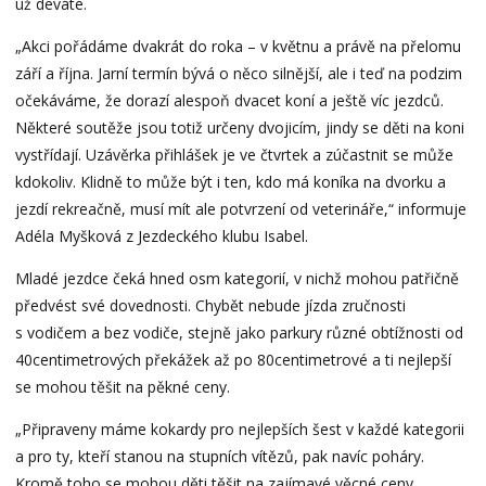
už deváté.
„Akci pořádáme dvakrát do roka – v květnu a právě na přelomu
září a října. Jarní termín bývá o něco silnější, ale i teď na podzim
očekáváme, že dorazí alespoň dvacet koní a ještě víc jezdců.
Některé soutěže jsou totiž určeny dvojicím, jindy se děti na koni
vystřídají. Uzávěrka přihlášek je ve čtvrtek a zúčastnit se může
kdokoliv. Klidně to může být i ten, kdo má koníka na dvorku a
jezdí rekreačně, musí mít ale potvrzení od veterináře,“ informuje
Adéla Myšková z Jezdeckého klubu Isabel.
Mladé jezdce čeká hned osm kategorií, v nichž mohou patřičně
předvést své dovednosti. Chybět nebude jízda zručnosti
s vodičem a bez vodiče, stejně jako parkury různé obtížnosti od
40centimetrových překážek až po 80centimetrové a ti nejlepší
se mohou těšit na pěkné ceny.
„Připraveny máme kokardy pro nejlepších šest v každé kategorii
a pro ty, kteří stanou na stupních vítězů, pak navíc poháry.
Kromě toho se mohou děti těšit na zajímavé věcné ceny,