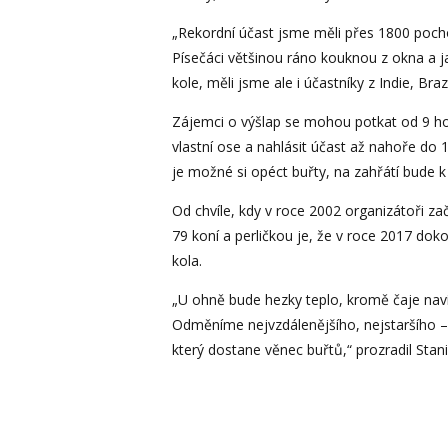
„Rekordní účast jsme měli přes 1800 pochod
Písečáci většinou ráno kouknou z okna a jak
kole, měli jsme ale i účastníky z Indie, Br
Zájemci o výšlap se mohou potkat od 9 hod
vlastní ose a nahlásit účast až nahoře do 
je možné si opéct buřty, na zahřátí bude k 
Od chvíle, kdy v roce 2002 organizátoři za
79 koní a perličkou je, že v roce 2017 doko
kola.
„U ohně bude hezky teplo, kromě čaje navíc
Odměníme nejvzdálenějšího, nejstaršího – 
který dostane věnec buřtů,“ prozradil Stani