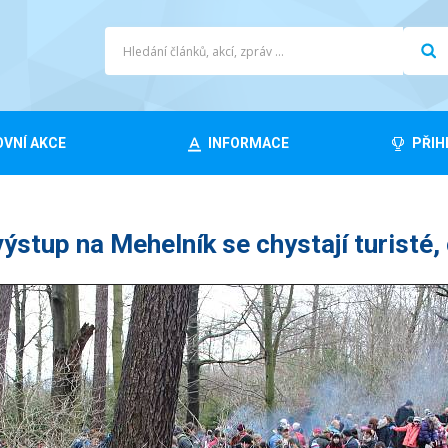
VNÍ AKCE
INFORMACE
PŘIH
ýstup na Mehelník se chystají turisté, c