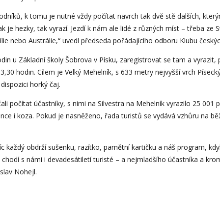
níků, k tomu je nutné vždy počítat navrch tak dvě stě dalších, který
 je hezky, tak vyrazí. Jezdí k nám ale lidé z různých míst – třeba ze 
azílie nebo Austrálie,“ uvedl předseda pořádajícího odboru Klubu českýc
in u Základní školy Šobrova v Písku, zaregistrovat se tam a vyrazit
13,30 hodin. Cílem je Velký Mehelník, s 633 metry nejvyšší vrch Písec
dispozici horký čaj.
čali počítat účastníky, s nimi na Silvestra na Mehelník vyrazilo 25 00
nce i koza. Pokud je nasněženo, řada turistů se vydává vzhůru na běžká
 každý obdrží sušenku, razítko, pamětní kartičku a náš program, kdyby
chodí s námi i devadesátiletí turisté – a nejmladšího účastníka a k
slav Nohejl.