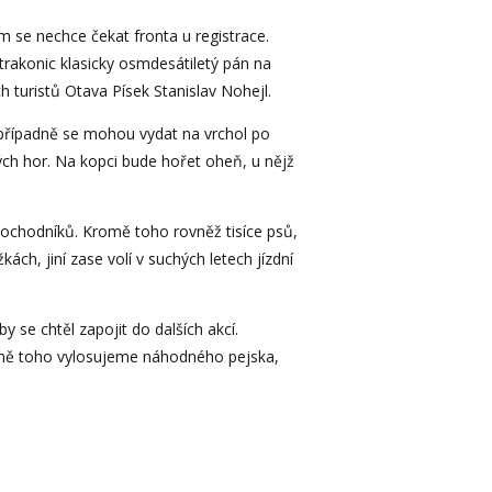
m se nechce čekat fronta u registrace.
Strakonic klasicky osmdesátiletý pán na
h turistů Otava Písek Stanislav Nohejl.
, případně se mohou vydat na vrchol po
kých hor. Na kopci bude hořet oheň, u nějž
1 pochodníků. Kromě toho rovněž tisíce psů,
ch, jiní zase volí v suchých letech jízdní
 se chtěl zapojit do dalších akcí.
romě toho vylosujeme náhodného pejska,