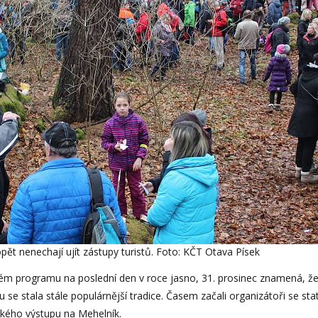
opět nenechají ujít zástupy turistů. Foto: KČT Otava Písek
ém programu na poslední den v roce jasno, 31. prosinec znamená, že
se stala stále populárnější tradice. Časem začali organizátoři se stati
vského výstupu na Mehelník.