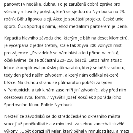
panovat i v neděli 8. dubna. To je zaručeně dobrá zpráva pro
všechny milovníky pohybu, kteří se sjedou do Nymburka na 23.
ročník Běhu lipovou alejí. Akce je součástí projektu České unie
sportu ČUS Sportuj s námi, jehož mediálním partnerem je Deník.
Kapacita hlavního závodu dne, kterým je běh na deset kilometrů,
je vyčerpána z jedné třetiny, stále tak zbývá 200 volných míst
pro zájemce. „Pravidelně se nám hlásí atleti přímo na místě,
očekáváme, že se zúčastní 220–250 běžců. Letos nám situaci
lehce zkomplikoval pražský půlmaratón, který se běží v sobotu,
tedy den před naším závodem, a který nám odlákal některé
běžce. Na druhou stranu se půlmaratón poběží za týden
v Pardubicích, a tak k nám zase míří jiní závodníci, aby před ním
otestovali svou formu,“ vysvětlil Josef Rosůlek z pořádajícího
Sportovního Klubu Policie Nymburk.
Někteří ze závodníků se do středočeského okresního města
vracejí už poněkolikáté a v minulosti za sebou zanechali skvělé
výkony. „Opět dorazí Jiří Miler, který běhal v minulosti ligu, a mezi