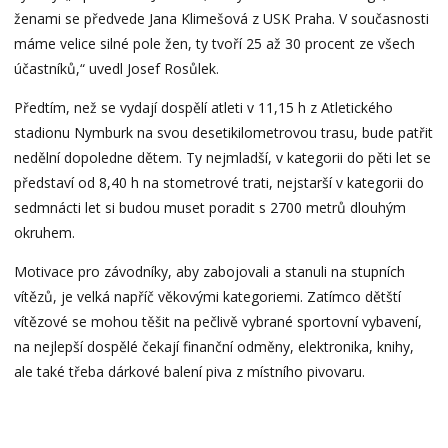
ženami se předvede Jana Klimešová z USK Praha. V současnosti
máme velice silné pole žen, ty tvoří 25 až 30 procent ze všech
účastníků,“ uvedl Josef Rosůlek.
Předtím, než se vydají dospělí atleti v 11,15 h z Atletického
stadionu Nymburk na svou desetikilometrovou trasu, bude patřit
nedělní dopoledne dětem. Ty nejmladší, v kategorii do pěti let se
představí od 8,40 h na stometrové trati, nejstarší v kategorii do
sedmnácti let si budou muset poradit s 2700 metrů dlouhým
okruhem.
Motivace pro závodníky, aby zabojovali a stanuli na stupních
vítězů, je velká napříč věkovými kategoriemi. Zatímco dětští
vítězové se mohou těšit na pečlivě vybrané sportovní vybavení,
na nejlepší dospělé čekají finanční odměny, elektronika, knihy,
ale také třeba dárkové balení piva z místního pivovaru.