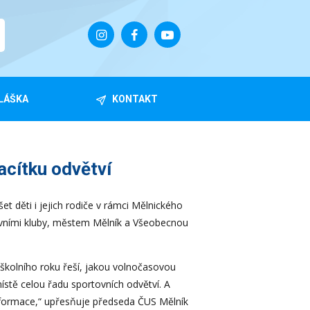
LÁŠKA
KONTAKT
acítku odvětví
t děti i jejich rodiče v rámci Mělnického
rtovními kluby, městem Mělník a Všeobecnou
 školního roku řeší, jakou volnočasovou
tě celou řadu sportovních odvětví. A
informace,“ upřesňuje předseda ČUS Mělník