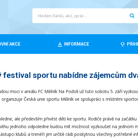
VNÍ AKCE
INFORMACE
PŘIH
 festival sportu nabídne zájemcům dv
dou moci v areálu FC Mělník Na Podolí už tuto sobotu 5. září vyzkouše
kce organizuje Česká unie sportu Mělník ve spolupráci s místními spo
ledne, ale především přivést děti ke sportu. Rodiče právě na začátku
ůběhu jednoho odpoledne budou mít možnost vyzkoušet na jednom mís
Zástupci klubů a trenéři jim určitě rádi poskytnou všechny potřebné 