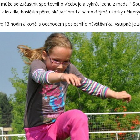
, může se zúčastnit sportovního víceboje a vyhrát jednu z medailí.
 letadla, hasičská pěna, skákací hrad a samozřejmě ukázky některýc
u ve 13 hodin a končí s odchodem posledního návštěvníka. Vstupné je