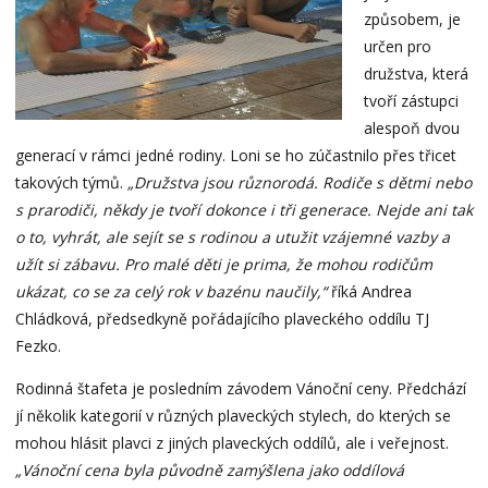
způsobem, je
určen pro
družstva, která
tvoří zástupci
alespoň dvou
generací v rámci jedné rodiny. Loni se ho zúčastnilo přes třicet
takových týmů.
„Družstva jsou různorodá. Rodiče s dětmi nebo
s prarodiči, někdy je tvoří dokonce i tři generace. Nejde ani tak
o to, vyhrát, ale sejít se s rodinou a utužit vzájemné vazby a
užít si zábavu. Pro malé děti je prima, že mohou rodičům
ukázat, co se za celý rok v bazénu naučily,“
říká Andrea
Chládková, předsedkyně pořádajícího plaveckého oddílu TJ
Fezko.
Rodinná štafeta je posledním závodem Vánoční ceny. Předchází
jí několik kategorií v různých plaveckých stylech, do kterých se
mohou hlásit plavci z jiných plaveckých oddílů, ale i veřejnost.
„Vánoční cena byla původně zamýšlena jako oddílová