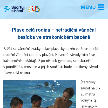
Plave celá rodina – netradiční vánoční
besídka ve strakonickém bazéně
Blížící se vánoční svátky oslaví plavecký bazén ve Strakonicích
tradiční Vánoční cenou v plavání. Plavecké závody, které se
každoročně pořádají již po několik generací, se uskuteční
v pondělí 21. prosince a jejich součástí bude i oblíbený závod
Plave celá rodina.
Štafetový
závod na 3 x
25 metrů
volným, tj.
jakýmkoliv