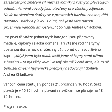
záležitost pro změření sil mezi závodníky z různých plaveckých
oddílů, nicméně závody jsou otevřeny pro všechny zájemce.
Navíc po skončení štafety se v prostorách bazénu zhasne, děti
dostanou svíčky a plavou s nimi, což ještě více navodí
příjemnou vánoční atmosféru,“
doplňuje Andrea Chládková.
Pro první tři vítěze jednotlivých kategorií jsou připraveny
medaile, diplomy i sladká odměna. Tři vítězné rodinné týmy
dostanou dort a navíc si všechny děti domů odnesou živého
kapra.
„Když jsem byla malá, lovili jsme si kapry sami přímo
z bazénu – to byl vždy velmi veselý okamžik celé akce, ale to už
bohužel dnešní hygienické předpisy nedovolují,“
dodává
Andrea Chládková.
Vánoční cena startuje v pondělí 21. prosince v 16 hodin. Sraz
plavců je v 15:30 hodin a plavání se svíčkami se plánuje na 18. –
19. hodinu.
Program akce: