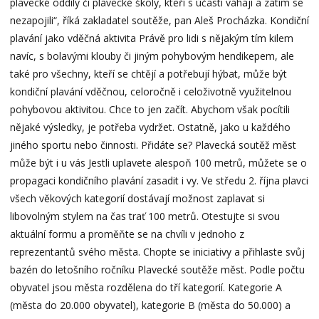
plavecké oddíly či plavecké školy, kteří s účastí váhají a zatím se
nezapojili“, říká zakladatel soutěže, pan Aleš Procházka. Kondiční
plavání jako vděčná aktivita Právě pro lidi s nějakým tím kilem
navíc, s bolavými klouby či jiným pohybovým hendikepem, ale
také pro všechny, kteří se chtějí a potřebují hýbat, může být
kondiční plavání vděčnou, celoročně i celoživotně využitelnou
pohybovou aktivitou. Chce to jen začít. Abychom však pocítili
nějaké výsledky, je potřeba vydržet. Ostatně, jako u každého
jiného sportu nebo činnosti. Přidáte se? Plavecká soutěž měst
může být i u vás Jestli uplavete alespoň 100 metrů, můžete se o
propagaci kondičního plavání zasadit i vy. Ve středu 2. října plavci
všech věkových kategorií dostávají možnost zaplavat si
libovolným stylem na čas trať 100 metrů. Otestujte si svou
aktuální formu a proměňte se na chvíli v jednoho z
reprezentantů svého města. Chopte se iniciativy a přihlaste svůj
bazén do letošního ročníku Plavecké soutěže měst. Podle počtu
obyvatel jsou města rozdělena do tří kategorií. Kategorie A
(města do 20.000 obyvatel), kategorie B (města do 50.000) a