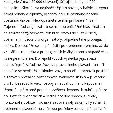
kategorie C (nad 50.000 obyvatel). Sčítají se body za 250
nejlepších výkonů. Na nejúspěšnější tři bazény v každé kategorii
čekají poháry a diplomy, všechny další zúčastněné bazény
dostanou diplom. Nepropásněte termín přihlášení 1. září
Zájemci z řad organizátorů se mohou průběžně hlásit mailem
na sekretariat@caspv.cz. Pokud se ozvou do 1. září 2019,
pošleme jim trička pro organizátory, případně také propagační
letáky. Do soutěže se lze přihlásit i po uvedeném termínu, až do
25. září 2019. Trička a propagačních letáky v tomto případě však
již negarantujeme. Do republikových výsledků jejich bazén
samozřejmě zařadíme. Pozitiva pravidelného plavání – ani při
nadváze se nepřetěžují klouby, vazy či páteř – dochází k posílení
a zároveň protažení významných svalových skupin – je vhodné
pro lidi bez rozdílu věku, osoby s nadváhou, hendikepované i
těhotné – přirozeně pomáhá zvyšovat hybnost kloubů a páteře
po úrazech či operacích – šetrně posiluje srdeční sval díky
horizontální poloze – ochablé zádové svaly získají díky správně
zvolenému plaveckému způsobu potřebný tonus – při správném