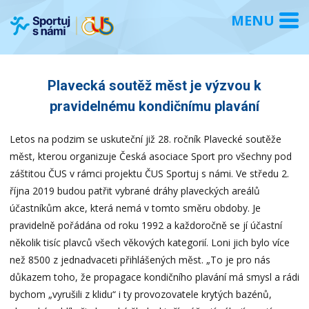
Plavecká soutěž měst je výzvou k
pravidelnému kondičnímu plavání
Letos na podzim se uskuteční již 28. ročník Plavecké soutěže
měst, kterou organizuje Česká asociace Sport pro všechny pod
záštitou ČUS v rámci projektu ČUS Sportuj s námi. Ve středu 2.
října 2019 budou patřit vybrané dráhy plaveckých areálů
účastníkům akce, která nemá v tomto směru obdoby. Je
pravidelně pořádána od roku 1992 a každoročně se jí účastní
několik tisíc plavců všech věkových kategorií. Loni jich bylo více
než 8500 z jednadvaceti přihlášených měst. „To je pro nás
důkazem toho, že propagace kondičního plavání má smysl a rádi
bychom „vyrušili z klidu“ i ty provozovatele krytých bazénů,