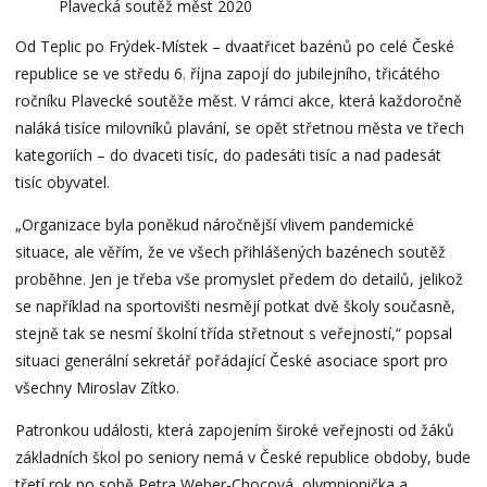
Plavecká soutěž měst 2020
Od Teplic po Frýdek-Místek – dvaatřicet bazénů po celé České
republice se ve středu 6. října zapojí do jubilejního, třicátého
ročníku Plavecké soutěže měst. V rámci akce, která každoročně
naláká tisíce milovníků plavání, se opět střetnou města ve třech
kategoriích – do dvaceti tisíc, do padesáti tisíc a nad padesát
tisíc obyvatel.
„Organizace byla poněkud náročnější vlivem pandemické
situace, ale věřím, že ve všech přihlášených bazénech soutěž
proběhne. Jen je třeba vše promyslet předem do detailů, jelikož
se například na sportovišti nesmějí potkat dvě školy současně,
stejně tak se nesmí školní třída střetnout s veřejností,“ popsal
situaci generální sekretář pořádající České asociace sport pro
všechny Miroslav Zítko.
Patronkou události, která zapojením široké veřejnosti od žáků
základních škol po seniory nemá v České republice obdoby, bude
třetí rok po sobě Petra Weber-Chocová, olympionička a