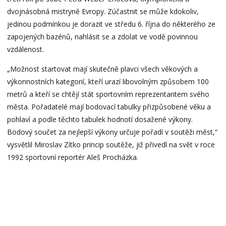
dvojnásobná mistryně Evropy. Zúčastnit se může kdokoliv,
jedinou podmínkou je dorazit ve středu 6. října do některého ze
zapojených bazénů, nahlásit se a zdolat ve vodě povinnou
vzdálenost.
„Možnost startovat mají skutečně plavci všech věkových a
výkonnostních kategorií, kteří urazí libovolným způsobem 100
metrů a kteří se chtějí stát sportovním reprezentantem svého
města. Pořadatelé mají bodovací tabulky přizpůsobené věku a
pohlaví a podle těchto tabulek hodnotí dosažené výkony.
Bodový součet za nejlepší výkony určuje pořadí v soutěži měst,“
vysvětlil Miroslav Zítko princip soutěže, již přivedl na svět v roce
1992 sportovní reportér Aleš Procházka.