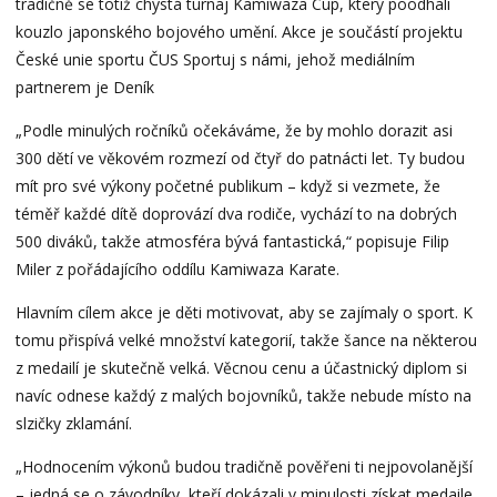
tradičně se totiž chystá turnaj Kamiwaza Cup, který poodhalí
kouzlo japonského bojového umění. Akce je součástí projektu
České unie sportu ČUS Sportuj s námi, jehož mediálním
partnerem je Deník
„Podle minulých ročníků očekáváme, že by mohlo dorazit asi
300 dětí ve věkovém rozmezí od čtyř do patnácti let. Ty budou
mít pro své výkony početné publikum – když si vezmete, že
téměř každé dítě doprovází dva rodiče, vychází to na dobrých
500 diváků, takže atmosféra bývá fantastická,“ popisuje Filip
Miler z pořádajícího oddílu Kamiwaza Karate.
Hlavním cílem akce je děti motivovat, aby se zajímaly o sport. K
tomu přispívá velké množství kategorií, takže šance na některou
z medailí je skutečně velká. Věcnou cenu a účastnický diplom si
navíc odnese každý z malých bojovníků, takže nebude místo na
slzičky zklamání.
„Hodnocením výkonů budou tradičně pověřeni ti nejpovolanější
– jedná se o závodníky, kteří dokázali v minulosti získat medaile