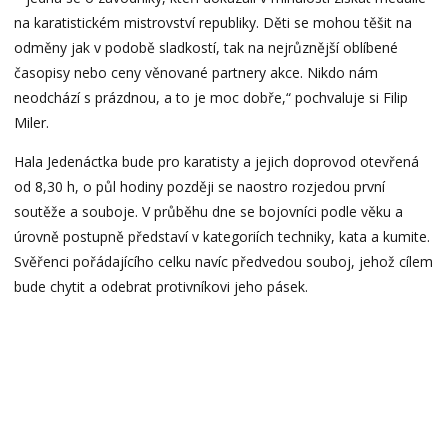
na karatistickém mistrovství republiky. Děti se mohou těšit na
odměny jak v podobě sladkostí, tak na nejrůznější oblíbené
časopisy nebo ceny věnované partnery akce. Nikdo nám
neodchází s prázdnou, a to je moc dobře,“ pochvaluje si Filip
Miler.
Hala Jedenáctka bude pro karatisty a jejich doprovod otevřená
od 8,30 h, o půl hodiny později se naostro rozjedou první
soutěže a souboje. V průběhu dne se bojovníci podle věku a
úrovně postupně představí v kategoriích techniky, kata a kumite.
Svěřenci pořádajícího celku navíc předvedou souboj, jehož cílem
bude chytit a odebrat protivníkovi jeho pásek.