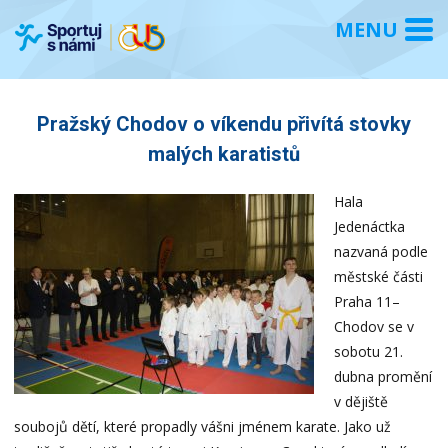
Pražský Chodov o víkendu přivítá stovky
malých karatistů
Hala
Jedenáctka
nazvaná podle
městské části
Praha 11–
Chodov se v
sobotu 21.
dubna promění
v dějiště
soubojů dětí, které propadly vášni jménem karate. Jako už