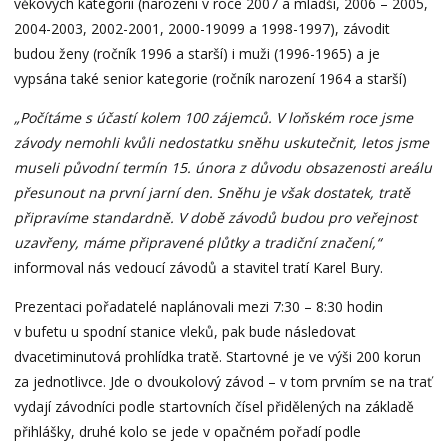
věkových kategorií (narození v roce 2007 a mladší, 2006 – 2005,
2004-2003, 2002-2001, 2000-19099 a 1998-1997), závodit
budou ženy (ročník 1996 a starší) i muži (1996-1965) a je
vypsána také senior kategorie (ročník narození 1964 a starší)
„Počítáme s účastí kolem 100 zájemců. V loňském roce jsme
závody nemohli kvůli nedostatku sněhu uskutečnit, letos jsme
museli původní termín 15. února z důvodu obsazenosti areálu
přesunout na první jarní den. Sněhu je však dostatek, tratě
připravíme standardně. V době závodů budou pro veřejnost
uzavřeny, máme připravené plůtky a tradiční značení,“
informoval nás vedoucí závodů a stavitel tratí Karel Bury.
Prezentaci pořadatelé naplánovali mezi 7:30 – 8:30 hodin
v bufetu u spodní stanice vleků, pak bude následovat
dvacetiminutová prohlídka tratě. Startovné je ve výši 200 korun
za jednotlivce. Jde o dvoukolový závod – v tom prvním se na trať
vydají závodníci podle startovních čísel přidělených na základě
přihlášky, druhé kolo se jede v opačném pořadí podle