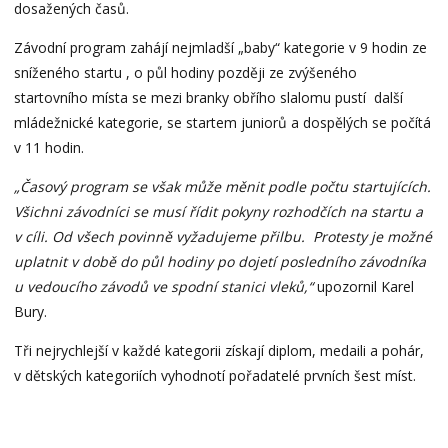
dosažených časů.
Závodní program zahájí nejmladší „baby“ kategorie v 9 hodin ze
sníženého startu , o půl hodiny později ze zvýšeného
startovního místa se mezi branky obřího slalomu pustí další
mládežnické kategorie, se startem juniorů a dospělých se počítá
v 11 hodin.
„Časový program se však může měnit podle počtu startujících.
Všichni závodníci se musí řídit pokyny rozhodčích na startu a
v cíli. Od všech povinně vyžadujeme přilbu. Protesty je možné
uplatnit v době do půl hodiny po dojetí posledního závodníka
u vedoucího závodů ve spodní stanici vleků,“
upozornil Karel
Bury.
Tři nejrychlejší v každé kategorii získají diplom, medaili a pohár,
v dětských kategoriích vyhodnotí pořadatelé prvních šest míst.