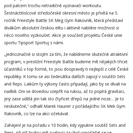
pod palcem trochu netradičně vyznavači workoutu.
Šestnáctitisícové středočeské okresní město je přivítá na 5.
ročník Freestyle Battle SK Meg Gym Rakovník, která představí
divákům absolutní českou elitu i aktivně nabídne možnost si
něco nového vyzkoušet. Akce je součástí projektu České unie
sportu Tipsport Sportuj s námi.
„Jednoznačně si stojím za tím, že nabídneme skutečně atraktivní
program, v prestižní Freestyle Battle budeme mít nějakých třicet
účastníků v top formě, to jsou doopravdy ti nejlepší z celé České
republiky. K tomu se asi šedesátka dalších zapojí v soutěži Sets
and Reps. Laikům ty výkony často připadají, jako by se dívali na
nadlidi. Oni se dovedou vzepřít na rukou, až to popírá gravitaci,
jiný zase udělá jen tak sto čtyřicet dřepů na jedné noze… Je to
neskutečné,“ odhalil Marek Hauner z pořádajícího SK Mek Gym
Rakovník, co lze na akci očekávat.
Zahájení je na pořadu v 10 hodin, kdy vypukne soutěž Sets and
Reps, při níž budou mít svalovci za úkol vypořádat se se