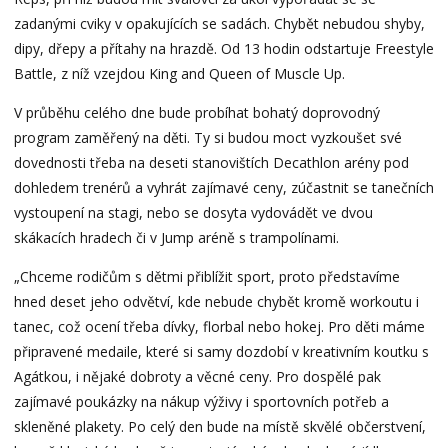
zadanými cviky v opakujících se sadách. Chybět nebudou shyby,
dipy, dřepy a přítahy na hrazdě. Od 13 hodin odstartuje Freestyle
Battle, z níž vzejdou King and Queen of Muscle Up.
V průběhu celého dne bude probíhat bohatý doprovodný
program zaměřený na děti. Ty si budou moct vyzkoušet své
dovednosti třeba na deseti stanovištích Decathlon arény pod
dohledem trenérů a vyhrát zajímavé ceny, zúčastnit se tanečních
vystoupení na stagi, nebo se dosyta vydovádět ve dvou
skákacích hradech či v Jump aréně s trampolínami.
„Chceme rodičům s dětmi přiblížit sport, proto představíme
hned deset jeho odvětví, kde nebude chybět kromě workoutu i
tanec, což ocení třeba dívky, florbal nebo hokej. Pro děti máme
připravené medaile, které si samy dozdobí v kreativním koutku s
Agátkou, i nějaké dobroty a věcné ceny. Pro dospělé pak
zajímavé poukázky na nákup výživy i sportovních potřeb a
skleněné plakety. Po celý den bude na místě skvělé občerstvení,