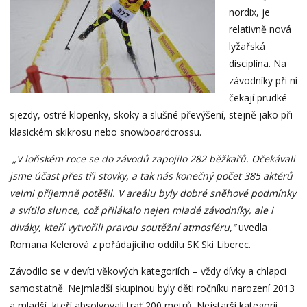
nordix, je
relativně nová
lyžařská
disciplína. Na
závodníky při ní
čekají prudké
sjezdy, ostré klopenky, skoky a slušné převýšení, stejně jako při
klasickém skikrosu nebo snowboardcrossu.
„V loňském roce se do závodů zapojilo 282 běžkařů. Očekávali
jsme účast přes tři stovky, a tak nás konečný počet 385 aktérů
velmi příjemně potěšil.
V areálu byly dobré sněhové podmínky
a svítilo slunce, což přilákalo nejen mladé závodníky, ale i
diváky, kteří vytvořili pravou soutěžní atmosféru,“
uvedla
Romana Kelerová z pořádajícího oddílu SK Ski Liberec.
Závodilo se v devíti věkových kategoriích – vždy dívky a chlapci
samostatně. Nejmladší skupinou byly děti ročníku narození 2013
a mladší, kteří absolvovali trať 200 metrů. Nejstarší kategorii