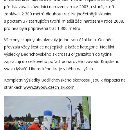
představovali závodníci narozeni v roce 2003 a starší, kteří
zdolávali 2 300 metrů dlouhou trať. Nejpočetnější skupinu
s počtem 37 startujících tvořili mladší žáci narozeni v roce 2008,
pro něž byla připravena trať 1 300 metrů.
Všechny skupiny absolvovaly jedno soutěžní kolo. Ocenění
převzala vždy šestice nejlepších z každé kategorie. Nedělní
výsledky Bedřichovského skicrossu organizátoři do týdne
zapracují do celkového pořadí pohárového závodu Krajského
svazu lyžařů Libereckého kraje v běhu na lyžích.
Kompletní výsledky Bedřichovského skicrossu jsou k dispozici na
stránkách
www.zavody.czech-ski.com
.