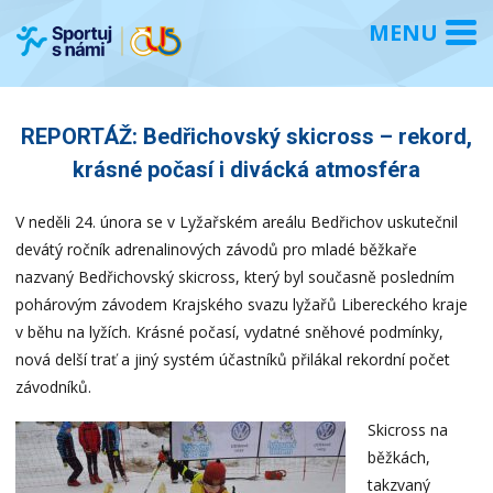
REPORTÁŽ: Bedřichovský skicross – rekord,
krásné počasí i divácká atmosféra
V neděli 24. února se v Lyžařském areálu Bedřichov uskutečnil
devátý ročník adrenalinových závodů pro mladé běžkaře
nazvaný Bedřichovský skicross, který byl současně posledním
pohárovým závodem Krajského svazu lyžařů Libereckého kraje
v běhu na lyžích. Krásné počasí, vydatné sněhové podmínky,
nová delší trať a jiný systém účastníků přilákal rekordní počet
závodníků.
Skicross na
běžkách,
takzvaný