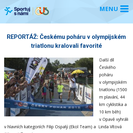
REPORTÁŽ: Českému poháru v olympijském
triatlonu kralovali favorité
Další díl
Českého
poháru
v olympijském
triatlonu (1500
m plavání, 44
km cyklistika a
10 km běh)
v Opavě vyhráli
v hlavních kategoriích Filip Ospalý (Ekol Team) a Linda Vítová