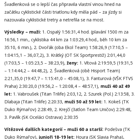
Švadlenková se o lepší čas připravila vlastní vinou hned na
začátku cyklistické části triatlonu kdy měla pád – za jízdy si
nazouvala cyklistické tretry a netrefila se na most.
Výsledky – muži:
1. Ospalý 1:56:31,4 hod. (plavání 1500 m za
16:56,1 min., cyklistika 44 km za 1:03:29,4 hod., běh 10 km za
35:10, 6 min.), 2. Dvořák (oba Ekol Team) 1:58:26,9 (17:10,5 –
1:04:15,1 – 36,07,2), 3. Krátký (OT SK Sportprestiž) 2:01,44,0
(17:03,5 – 1:05:23,5 – 38:23,9),
ženy:
1. Vítová 2:19:59,5 (19:31,5
– 1:14:44,2 – 44:48,2), 2. Švadlenková (obě Hisport Team)
2:21,35,0 (19:47,7 – 1:15:41,0 – 45:08,1), 3. Fanturová (VŠK FTVS
Praha) 2:30:20,0 (19:56,2 – 1:20:08,4 – 48:57,1),
muži 40 až 49
let:
1. Vabroušek (Titan Trilife) 2:03,12, 2. Szurek (Pol.) 2:13:58, 3.
Dlabaja (Titan Trilife) 2:20:33,
muži 50 až 59 let:
1. Kokeš (TK
Duko Rýmařov) 2:28:49, 2. Krejčí (3atlon Team Uničov) 2:29:48,
3. Pavlík (SK Oceláci Ostrava) 2:30:35
Vítězové dalších kategorií – muži 60 a starší:
Podešva (TK
Duko Rýmařov),
junioři 18-19 let:
Houra (SK Slavia Praha),