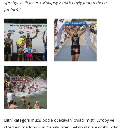
sprchy, v cíli jezero. Kolapsy z horka byly jenom dva u
juniorů.“
Elitní kategorii mužů podle očekávání ovládl mistr Evropy ve
středním triatlonu Filip Ospalý, který byl po plavání druhý, když