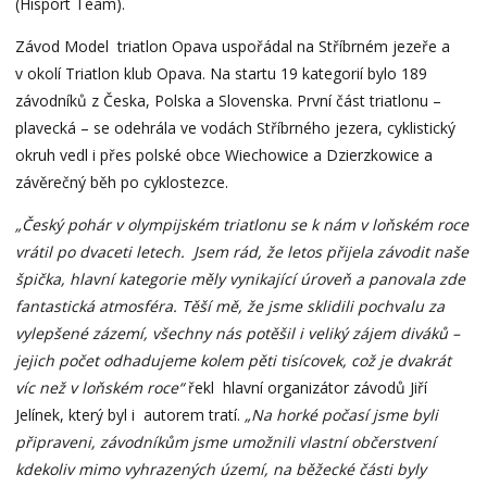
(Hisport Team).
Závod Model triatlon Opava uspořádal na Stříbrném jezeře a
v okolí Triatlon klub Opava. Na startu 19 kategorií bylo 189
závodníků z Česka, Polska a Slovenska. První část triatlonu –
plavecká – se odehrála ve vodách Stříbrného jezera, cyklistický
okruh vedl i přes polské obce Wiechowice a Dzierzkowice a
závěrečný běh po cyklostezce.
„Český pohár v olympijském triatlonu se k nám v loňském roce
vrátil po dvaceti letech. Jsem rád, že letos přijela závodit naše
špička, hlavní kategorie měly vynikající úroveň a panovala zde
fantastická atmosféra. Těší mě, že jsme sklidili pochvalu za
vylepšené zázemí, všechny nás potěšil i veliký zájem diváků –
jejich počet odhadujeme kolem pěti tisícovek, což je dvakrát
víc než v loňském roce“
řekl hlavní organizátor závodů Jiří
Jelínek, který byl i autorem tratí.
„Na horké počasí jsme byli
připraveni, závodníkům jsme umožnili vlastní občerstvení
kdekoliv mimo vyhrazených území, na běžecké části byly