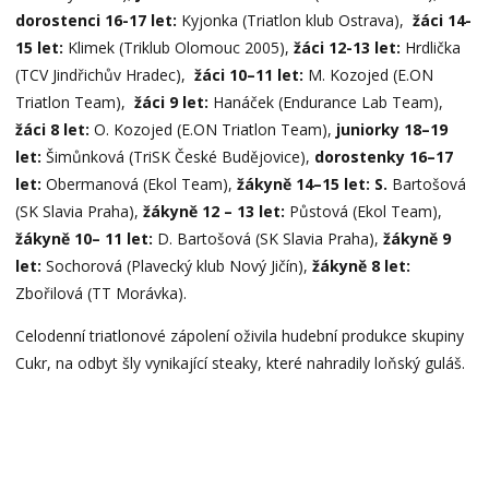
dorostenci 16-17 let:
Kyjonka (Triatlon klub Ostrava),
žáci 14-
15 let:
Klimek (Triklub Olomouc 2005),
žáci 12-13 let:
Hrdlička
(TCV Jindřichův Hradec),
žáci 10–11 let:
M. Kozojed (E.ON
Triatlon Team),
žáci 9 let:
Hanáček (Endurance Lab Team),
žáci 8 let:
O. Kozojed (E.ON Triatlon Team),
juniorky 18–19
let:
Šimůnková (TriSK České Budějovice),
dorostenky 16–17
let:
Obermanová (Ekol Team),
žákyně 14–15 let: S.
Bartošová
(SK Slavia Praha),
žákyně 12 – 13 let:
Půstová (Ekol Team),
žákyně 10– 11 let:
D. Bartošová (SK Slavia Praha),
žákyně 9
let:
Sochorová (Plavecký klub Nový Jičín),
žákyně 8 let:
Zbořilová (TT Morávka).
Celodenní triatlonové zápolení oživila hudební produkce skupiny
Cukr, na odbyt šly vynikající steaky, které nahradily loňský guláš.