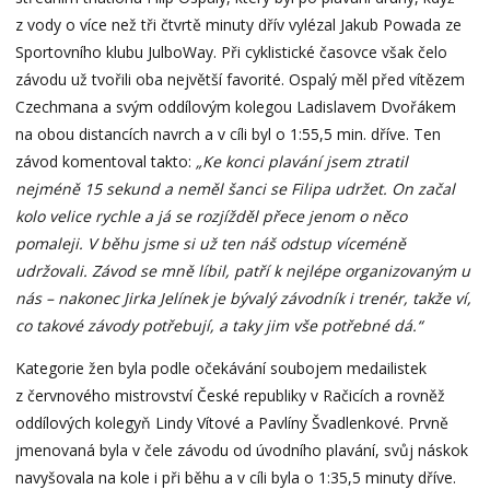
z vody o více než tři čtvrtě minuty dřív vylézal Jakub Powada ze
Sportovního klubu JulboWay. Při cyklistické časovce však čelo
závodu už tvořili oba největší favorité. Ospalý měl před vítězem
Czechmana a svým oddílovým kolegou Ladislavem Dvořákem
na obou distancích navrch a v cíli byl o 1:55,5 min. dříve. Ten
závod komentoval takto:
„Ke konci plavání jsem ztratil
nejméně 15 sekund a neměl šanci se Filipa udržet. On začal
kolo velice rychle a já se rozjížděl přece jenom o něco
pomaleji. V běhu jsme si už ten náš odstup víceméně
udržovali. Závod se mně líbil, patří k nejlépe organizovaným u
nás – nakonec Jirka Jelínek je bývalý závodník i trenér, takže ví,
co takové závody potřebují, a taky jim vše potřebné dá.“
Kategorie žen byla podle očekávání soubojem medailistek
z červnového mistrovství České republiky v Račicích a rovněž
oddílových kolegyň Lindy Vítové a Pavlíny Švadlenkové. Prvně
jmenovaná byla v čele závodu od úvodního plavání, svůj náskok
navyšovala na kole i při běhu a v cíli byla o 1:35,5 minuty dříve.