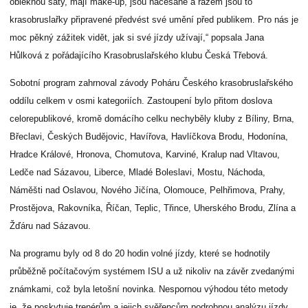
obléknou šaty, mají make-up, jsou načesané a rázem jsou to
krasobruslařky připravené předvést své umění před publikem. Pro nás je
moc pěkný zážitek vidět, jak si své jízdy užívají,“ popsala Jana
Hůlková z pořádajícího Krasobruslařského klubu Česká Třebová.
Sobotní program zahrnoval závody Poháru Českého krasobruslařského
oddílu celkem v osmi kategoriích. Zastoupení bylo přitom doslova
celorepublikové, kromě domácího celku nechyběly kluby z Bíliny, Brna,
Břeclavi, Českých Budějovic, Havířova, Havlíčkova Brodu, Hodonína,
Hradce Králové, Hronova, Chomutova, Karviné, Kralup nad Vltavou,
Ledče nad Sázavou, Liberce, Mladé Boleslavi, Mostu, Náchoda,
Náměšti nad Oslavou, Nového Jičína, Olomouce, Pelhřimova, Prahy,
Prostějova, Rakovníka, Říčan, Teplic, Třince, Uherského Brodu, Zlína a
Žďáru nad Sázavou.
Na programu byly od 8 do 20 hodin volné jízdy, které se hodnotily
průběžně počítačovým systémem ISU a už nikoliv na závěr zvedanými
známkami, což byla letošní novinka. Nespornou výhodou této metody
je, že poskytuje trenérům a jejich svěřencům podrobnou analýzu jízdy,