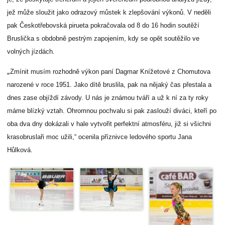
jež může sloužit jako odrazový můstek k zlepšování výkonů. V neděli
pak Českotřebovská pirueta pokračovala od 8 do 16 hodin soutěží
Bruslička s obdobně pestrým zapojením, kdy se opět soutěžilo ve
volných jízdách.
„
Zmínit musím rozhodně výkon paní Dagmar Knížetové z Chomutova
narozené v roce 1951. Jako dítě bruslila, pak na nějaký čas přestala a
dnes zase objíždí závody. U nás je známou tváří a už k ní za ty roky
máme blízký vztah. Ohromnou pochvalu si pak zaslouží diváci, kteří po
oba dva dny dokázali v hale vytvořit perfektní atmosféru, již si všichni
krasobruslaři moc užili,“ ocenila příznivce ledového sportu Jana
Hůlková.