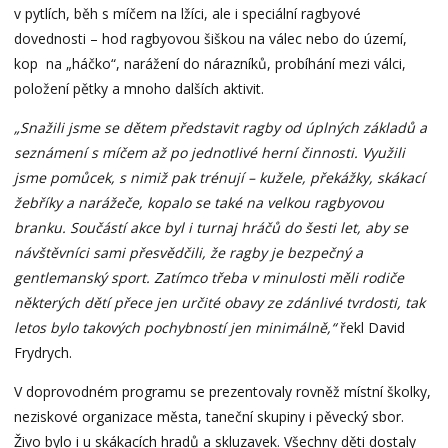
v pytlích, běh s míčem na lžíci, ale i speciální ragbyové
dovednosti – hod ragbyovou šiškou na válec nebo do území,
kop na „háčko“, narážení do nárazníků, probíhání mezi válci,
položení pětky a mnoho dalších aktivit.
„Snažili jsme se dětem představit ragby od úplných základů a
seznámení s míčem až po jednotlivé herní činnosti.
Využili
jsme pomůcek, s nimiž pak trénují – kužele, překážky, skákací
žebříky a narážeče, kopalo se také na velkou ragbyovou
branku.
Součástí akce byl i turnaj hráčů do šesti let, aby se
návštěvníci sami přesvědčili, že ragby je bezpečný a
gentlemanský sport. Zatímco třeba v minulosti měli rodiče
některých dětí přece jen určité obavy ze zdánlivé tvrdosti, tak
letos bylo takových pochybností jen minimálně,“
řekl David
Frydrych.
V doprovodném programu se prezentovaly rovněž místní školky,
neziskové organizace města, taneční skupiny i pěvecký sbor.
Živo bylo i u skákacích hradů a skluzavek. Všechny děti dostaly