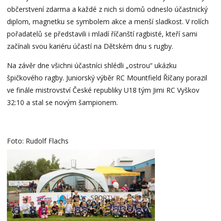
občerstvení zdarma a každé z nich si domů odneslo účastnický
diplom, magnetku se symbolem akce a menší sladkost. V rolích
pořadatelů se představili i mladí říčanští ragbisté, kteří sami
začínali svou kariéru účastí na Dětském dnu s rugby.
Na závěr dne všichni účastníci shlédli „ostrou“ ukázku
špičkového ragby. Juniorský výběr RC Mountfield Říčany porazil
ve finále mistrovství České republiky U18 tým Jimi RC Vyškov
32:10 a stal se novým šampionem.
Foto: Rudolf Flachs