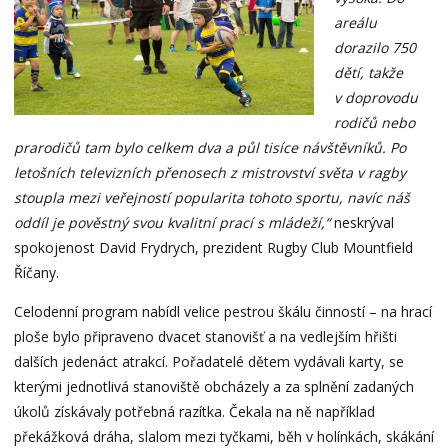
areálu
dorazilo 750
dětí, takže
v doprovodu
rodičů nebo
prarodičů tam bylo celkem dva a půl tisíce návštěvníků. Po
letošních televizních přenosech z mistrovství světa v ragby
stoupla mezi veřejností popularita tohoto sportu, navíc náš
oddíl je pověstný svou kvalitní prací s mládeží,“
neskrýval
spokojenost David Frydrych, prezident Rugby Club Mountfield
Říčany.
Celodenní program nabídl velice pestrou škálu činností – na hrací
ploše bylo připraveno dvacet stanovišť a na vedlejším hřišti
dalších jedenáct atrakcí. Pořadatelé dětem vydávali karty, se
kterými jednotlivá stanoviště obcházely a za splnění zadaných
úkolů získávaly potřebná razítka. Čekala na ně například
překážková dráha, slalom mezi tyčkami, běh v holínkách, skákání