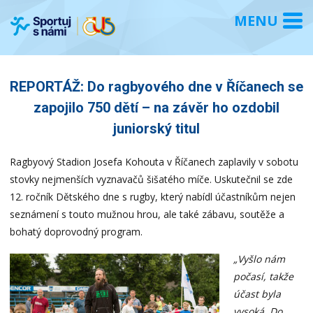
REPORTÁŽ: Do ragbyového dne v Říčanech se
zapojilo 750 dětí – na závěr ho ozdobil
juniorský titul
Ragbyový Stadion Josefa Kohouta v Říčanech zaplavily v sobotu
stovky nejmenších vyznavačů šišatého míče. Uskutečnil se zde
12. ročník Dětského dne s rugby, který nabídl účastníkům nejen
seznámení s touto mužnou hrou, ale také zábavu, soutěže a
bohatý doprovodný program.
„Vyšlo nám
počasí, takže
účast byla
vysoká. Do