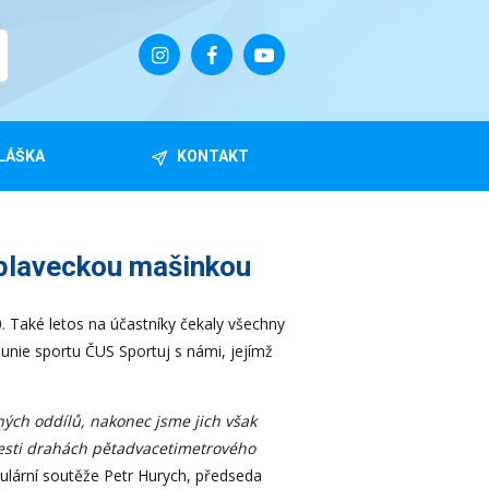
LÁŠKA
KONTAKT
plaveckou mašinkou
 Také letos na účastníky čekaly všechny
 unie sportu ČUS Sportuj s námi, jejímž
ých oddílů, nakonec jsme jich však
šesti drahách pětadvacetimetrového
ulární soutěže Petr Hurych, předseda