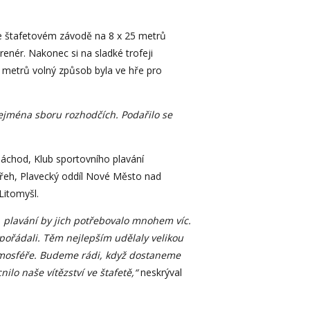
.
ve štafetovém závodě na 8 x 25 metrů
enér. Nakonec si na sladké trofeji
5 metrů volný způsob byla ve hře pro
zejména sboru rozhodčích. Podařilo se
Náchod, Klub sportovního plavání
ábřeh, Plavecký oddíl Nové Město nad
Litomyšl.
, plavání by jich potřebovalo mnohem víc.
pořádali. Těm nejlepším udělaly velikou
tmosféře. Budeme rádi, když dostaneme
ilo naše vítězství ve štafetě,“
neskrýval