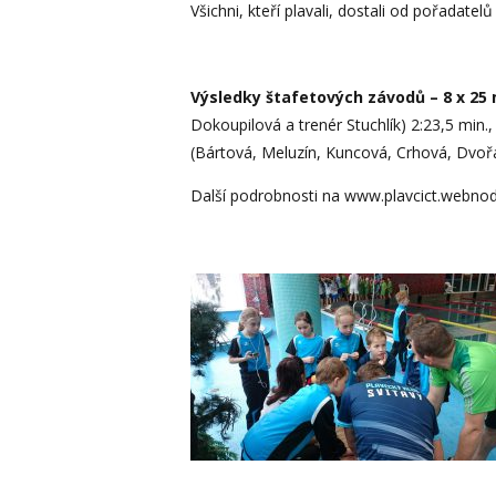
Všichni, kteří plavali, dostali od pořadatel
Výsledky štafetových závodů – 8 x 25
Dokoupilová a trenér Stuchlík) 2:23,5 min.,
(Bártová, Meluzín, Kuncová, Crhová, Dvořá
Další podrobnosti na www.plavcict.webnod