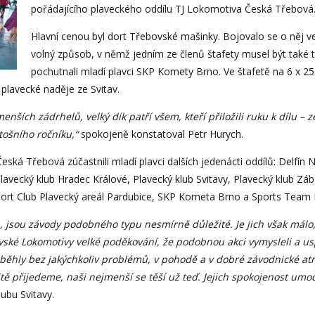
pořádajícího plaveckého oddílu TJ Lokomotiva Česká Třebová
Hlavní cenou byl dort Třebovské mašinky. Bojovalo se o něj 
volný způsob, v němž jedním ze členů štafety musel být také tr
pochutnali mladí plavci SKP Komety Brno. Ve štafetě na 6 x 2
 plavecké naděje ze Svitav.
ších zádrhelů, velký dík patří všem, kteří přiložili ruku k dílu – 
tošního ročníku,“
spokojeně konstatoval Petr Hurych.
á Třebová zúčastnili mladí plavci dalších jedenácti oddílů: Delfín 
Plavecký klub Hradec Králové, Plavecký klub Svitavy, Plavecký klub Z
Sport Club Plavecký areál Pardubice, SKP Kometa Brno a Sports Team 
 jsou závody podobného typu nesmírně důležité. Je jich však málo
ovské Lokomotivy velké poděkování, že podobnou akci vymysleli a us
oběhly bez jakýchkoliv problémů, v pohodě a v dobré závodnické a
itě přijedeme, naši nejmenší se těší už teď. Jejich spokojenost umocn
ubu Svitavy.