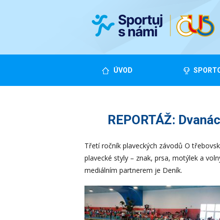
ÚVOD
SPORTO
REPORTÁŽ: Dvanáct
Třetí ročník plaveckých závodů O třebovs
plavecké styly – znak, prsa, motýlek a vol
mediálním partnerem je Deník.