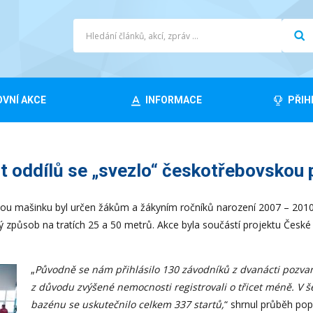
VNÍ AKCE
INFORMACE
PŘIH
 oddílů se „svezlo“ českotřebovskou 
kou mašinku byl určen žákům a žákyním ročníků narození 2007 – 2010.
ný způsob na tratích 25 a 50 metrů. Akce byla součástí projektu České
„
Původně se nám přihlásilo 130 závodníků z dvanácti pozvan
z důvodu zvýšené nemocnosti registrovali o třicet méně. V 
bazénu se uskutečnilo celkem 337 startů,
“ shrnul průběh pop