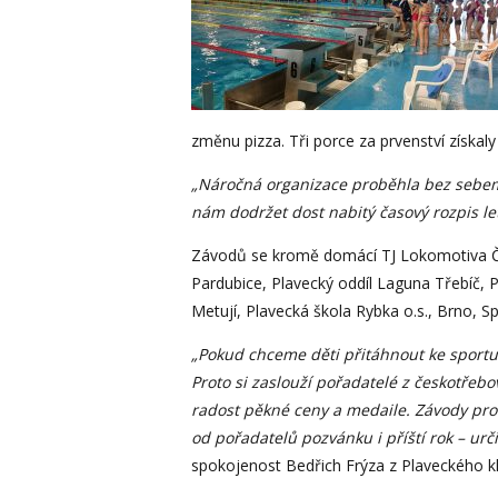
změnu pizza. Tři porce za prvenství získaly
„Náročná organizace proběhla bez sebemen
nám dodržet dost nabitý časový rozpis le
Závodů se kromě domácí TJ Lokomotiva Česk
Pardubice, Plavecký oddíl Laguna Třebíč, 
Metují, Plavecká škola Rybka o.s., Brno, 
„Pokud chceme děti přitáhnout ke sportu,
Proto si zaslouží pořadatelé z českotřeb
radost pěkné ceny a medaile. Závody pr
od pořadatelů pozvánku i příští rok – urč
spokojenost Bedřich Frýza z Plaveckého kl