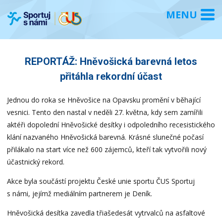
REPORTÁŽ: Hněvošická barevná letos
přitáhla rekordní účast
Jednou do roka se Hněvošice na Opavsku promění v běhající
vesnici. Tento den nastal v neděli 27. května, kdy sem zamířili
aktéři dopolední Hněvošické desítky i odpoledního recesistického
klání nazvaného Hněvošická barevná. Krásné slunečné počasí
přilákalo na start více než 600 zájemců, kteří tak vytvořili nový
účastnický rekord.
Akce byla součástí projektu České unie sportu ČUS Sportuj
s námi, jejímž mediálním partnerem je Deník.
Hněvošická desítka zavedla třiašedesát vytrvalců na asfaltové