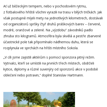
Ať už běžeckým tempem, nebo v pochodovém rytmu,
z fotbalového hřiště všichni vyrazili na trasu v bílých tričkách. Jak
však postupně míjeli mety na jednotlivých kilometrech, dostávali
od organizátorů spršky čtyř druhů práškových barev – červené,
modré, oranžové a zelené. Na „výzdobu“ závodníků padlo
zhruba sto kilogramů. Atmosféra byla skvělá a pestře zbarvené
účastnické pole tak připomínalo nádhernou duhu, která se
rozplynula ve sprchách na hřišti místního Sokola.
„V cíli jsme zajistili aktérům s pomocí sponzora pitný režim.
Vytrvalci, kteří se umístili na prvních třech místech, obdrželi
kytice, diplomy a různé suvenýry od sponzorů akce v podobě
oblečení nebo potravin,“ doplnil Stanislav Hartmann.