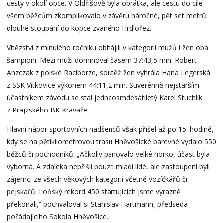
cesty v okolí obce. V Oldřišově byla obrátka, ale cestu do cíle
všem běžcům zkomplikovalo v závěru náročné, pět set metrů
dlouhé stoupání do kopce zvaného Hrdlořez.
Vítězství z minulého ročníku obhájili v kategorii mužů i žen oba
šampioni. Mezi muži dominoval časem 37:43,5 min. Robert
Anzczak z polské Raciborze, soutěž žen vyhrála Hana Legerská
z SSK Vítkovice výkonem 44:11,2 min. Suverénně nejstarším
účastníkem závodu se stal jednaosmdesátiletý Karel Stuchlík
z Prajzského BK Kravaře.
Hlavní nápor sportovních nadšenců však přišel až po 15. hodině,
kdy se na pětikilometrovou trasu Hněvošické barevné vydalo 550
běžců či pochodníků. „Ačkoliv panovalo velké horko, účast byla
výborná. A zdaleka nepřišli pouze mladí lidé, ale zastoupeni byli
zájemci ze všech věkových kategorií včetně vozíčkářů či
pejskařů. Loňský rekord 450 startujících jsme výrazně
překonali,“ pochvaloval si Stanislav Hartmann, předseda
pořádajícího Sokola Hněvošice.