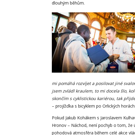
dlouhým běhům.
mi pomáhá rozvíjet a posilovat jiné svalo
jsem zvládl kraulem, to mi docela šlo, ko
skončím s cyklistickou kariérou, tak přijd
– projížďka s bicyklem po Orlických horách
Pokud Jakub Kohákem s Jaroslavem Kulhavým
Hronov – Náchod, není pochyb o tom, že úč
pohodová atmosféra během celé akce vládl