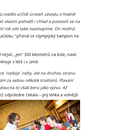
o zvedlo určitě úroveň závodu o hodně
li vlastní pohodlí i chlad a postavili se na
ští rok zde také nastoupíme. On možná
ačátku,“
přiznal se olympijský šampion na
ejvíc „jen“ 300 kilometrů na kole, navíc
nuje v létě i v zimě.
ce ´rozbije´ nohy, ale na druhou stranu
ám za sebou několik triatlonů. Plavání
udoucna to však beru jako výzvu. Až
hož odpoledne čekala – prý lehká a volnější