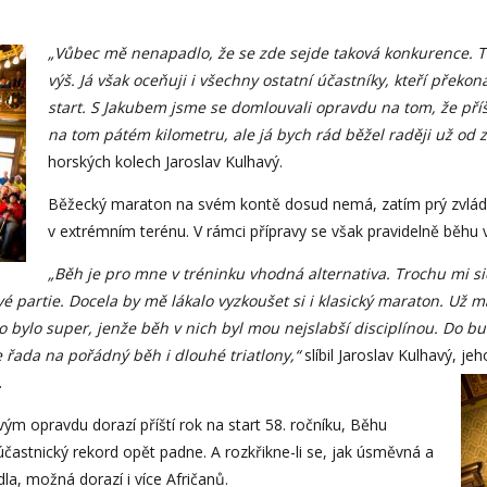
„Vůbec mě nenapadlo, že se zde sejde taková konkurence. T
výš. Já však oceňuji i všechny ostatní účastníky, kteří překona
start. S Jakubem jsme se domlouvali opravdu na tom, že pří
na tom pátém kilometru, ale já bych rád běžel raději už od z
horských kolech Jaroslav Kulhavý.
Běžecký maraton na svém kontě dosud nemá, zatím prý zvládl n
v extrémním terénu. V rámci přípravy se však pravidelně běhu vě
„Běh je pro mne v tréninku vhodná alternativa. Trochu mi si
vé partie. Docela by mě lákalo vyzkoušet si i klasický maraton. Už m
lo bylo super, jenže běh v nich byl mou nejslabší disciplínou. Do b
e řada na pořádný běh i dlouhé triatlony,“
slíbil Jaroslav Kulhavý, je
.
 opravdu dorazí příští rok na start 58. ročníku, Běhu
astnický rekord opět padne. A rozkřikne-li se, jak úsměvná a
a, možná dorazí i více Afričanů.