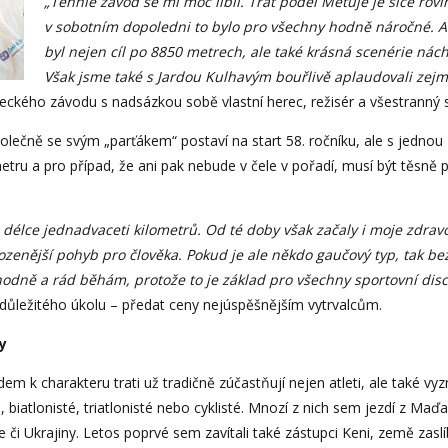
„Tenhle závod se mi moc líbil. Trať podél Metuje je sice rovi
v sobotním dopoledni to bylo pro všechny hodně náročné. A
byl nejen cíl po 8850 metrech, ale také krásná scenérie nác
Však jsme také s Jardou Kulhavým bouřlivě aplaudovali zejmé
kého závodu s nadsázkou sobě vlastní herec, režisér a všestranný 
společně se svým „parťákem“ postaví na start 58. ročníku, ale s jednou
metru a pro případ, že ani pak nebude v čele v pořadí, musí být těsně 
 délce jednadvaceti kilometrů. Od té doby však začaly i moje zdrav
ozenější pohyb pro člověka. Pokud je ale někdo gaučový typ, tak be
hodně a rád běhám, protože to je základ pro všechny sportovní disci
t důležitého úkolu – předat ceny nejúspěšnějším vytrvalcům.
y
m k charakteru trati už tradičně zúčastňují nejen atleti, ale také vyz
, biatlonisté, triatlonisté nebo cyklisté. Mnozí z nich sem jezdí z Maďa
 či Ukrajiny. Letos poprvé sem zavítali také zástupci Keni, země zasl