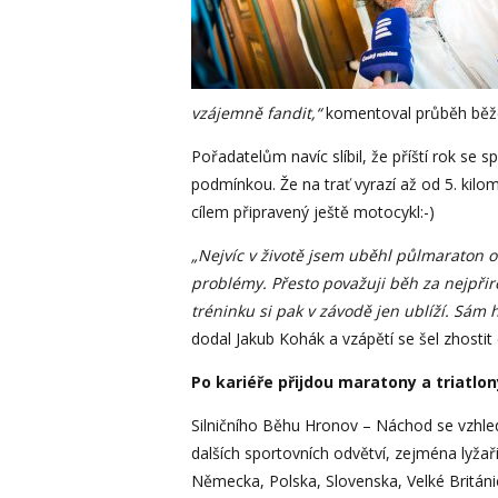
vzájemně fandit,“
komentoval průběh běžec
Pořadatelům navíc slíbil, že příští rok se 
podmínkou. Že na trať vyrazí až od 5. kilo
cílem připravený ještě motocykl:-)
„Nejvíc v životě jsem uběhl půlmaraton o
problémy. Přesto považuji běh za nejpřir
tréninku si pak v závodě jen ublíží. Sám 
dodal Jakub Kohák a vzápětí se šel zhosti
Po kariéře přijdou maratony a triatlon
Silničního Běhu Hronov – Náchod se vzhlede
dalších sportovních odvětví, zejména lyžaři
Německa, Polska, Slovenska, Velké Británie