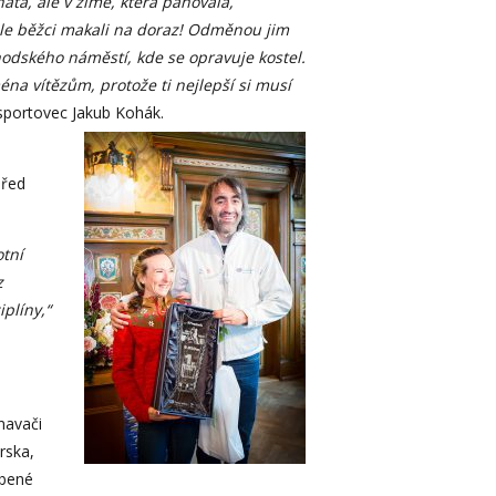
natá, ale v zimě, která panovala,
le běžci makali na doraz! Odměnou jim
hodského náměstí, kde se opravuje kostel.
na vítězům, protože ti nejlepší si musí
sportovec Jakub Kohák.
před
otní
z
plíny,“
navači
rska,
íbené