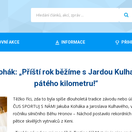
VNÍ AKCE
INFORMACE
PŘIH
ák: „Příští rok běžíme s Jardou Kulha
pátého kilometru!“
Těžko říci, zda to byla spíše dlouholetá tradice závodu nebo 
ČUS SPORTUJ S NÁMI Jakuba Koháka a Jaroslava Kulhavého, v 
ročníku silničního Běhu Hronov – Náchod postavilo rekordních
pětice skvělých vytrvalců z Keni.