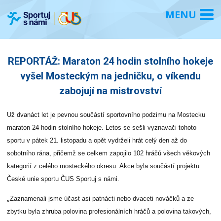
REPORTÁŽ: Maraton 24 hodin stolního hokeje
vyšel Mosteckým na jedničku, o víkendu
zabojují na mistrovství
Už dvanáct let je pevnou součástí sportovního podzimu na Mostecku
maraton 24 hodin stolního hokeje. Letos se sešli vyznavači tohoto
sportu v pátek 21. listopadu a opět vydrželi hrát celý den až do
sobotního rána, přičemž se celkem zapojilo 102 hráčů všech věkových
kategorií z celého mosteckého okresu. Akce byla součástí projektu
České unie sportu ČUS Sportuj s námi.
„
Zaznamenali jsme účast asi patnácti nebo dvaceti nováčků a ze
zbytku byla zhruba polovina profesionálních hráčů a polovina takových,