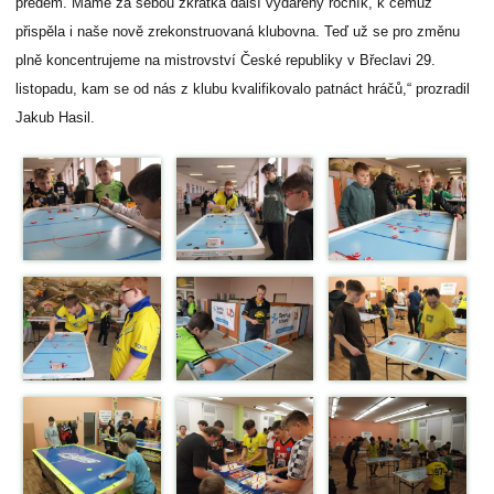
předem. Máme za sebou zkrátka další vydařený ročník, k čemuž
přispěla i naše nově zrekonstruovaná klubovna. Teď už se pro změnu
plně koncentrujeme na mistrovství České republiky v Břeclavi 29.
listopadu, kam se od nás z klubu kvalifikovalo patnáct hráčů,“ prozradil
Jakub Hasil.