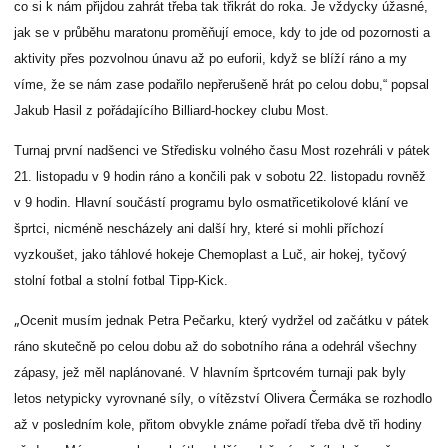
co si k nám přijdou zahrát třeba tak třikrát do roka. Je vždycky úžasné,
jak se v průběhu maratonu proměňují emoce, kdy to jde od pozornosti a
aktivity přes pozvolnou únavu až po euforii, když se blíží ráno a my
víme, že se nám zase podařilo nepřerušeně hrát po celou dobu,“ popsal
Jakub Hasil z pořádajícího Billiard-hockey clubu Most.
Turnaj první nadšenci ve Středisku volného času Most rozehráli v pátek
21. listopadu v 9 hodin ráno a končili pak v sobotu 22. listopadu rovněž
v 9 hodin. Hlavní součástí programu bylo osmatřicetikolové klání ve
šprtci, nicméně nescházely ani další hry, které si mohli příchozí
vyzkoušet, jako táhlové hokeje Chemoplast a Luč, air hokej, tyčový
stolní fotbal a stolní fotbal Tipp-Kick.
„
Ocenit musím jednak Petra Pečarku, který vydržel od začátku v pátek
ráno skutečně po celou dobu až do sobotního rána a odehrál všechny
zápasy, jež měl naplánované. V hlavním šprtcovém turnaji pak byly
letos netypicky vyrovnané síly, o vítězství Olivera Čermáka se rozhodlo
až v posledním kole, přitom obvykle známe pořadí třeba dvě tři hodiny