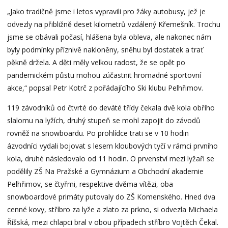
„Jako tradičně jsme i letos vypravili pro žáky autobusy, jež je
odvezly na přibližně deset kilometrů vzdálený Křemešník. Trochu
jsme se obávali počasí, hlášena byla obleva, ale nakonec nám
byly podmínky příznivě nakloněny, sněhu byl dostatek a trať
pěkně držela. A děti měly velkou radost, že se opět po
pandemickém půstu mohou zúčastnit hromadné sportovní
akce,“ popsal Petr Kotrč z pořádajícího Ski klubu Pelhřimov.
119 závodníků od čtvrté do deváté třídy čekala dvě kola obřího
slalomu na lyžích, druhý stupeň se mohl zapojit do závodů
rovněž na snowboardu. Po prohlídce trati se v 10 hodin
ázvodníci vydali bojovat s lesem kloubových tyčí v rámci prvního
kola, druhé následovalo od 11 hodin. O prvenství mezi lyžaři se
podělily ZŠ Na Pražské a Gymnázium a Obchodní akademie
Pelhřimov, se čtyřmi, respektive dvěma vítězi, oba
snowboardové primáty putovaly do ZŠ Komenského. Hned dva
cenné kovy, stříbro za lyže a zlato za prkno, si odvezla Michaela
Říšská, mezi chlapci bral v obou případech stříbro Vojtěch Čekal.