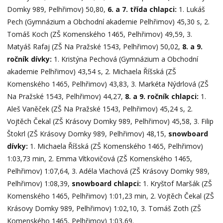
Domky 989, Pelhřimov) 50,80,
6. a 7. třída chlapci:
1. Lukáš
Pech (Gymnázium a Obchodní akademie Pelhřimov) 45,30 s, 2.
Tomáš Koch (ZŠ Komenského 1465, Pelhřimov) 49,59, 3.
Matyáš Rafaj (ZŠ Na Pražské 1543, Pelhřimov) 50,02,
8. a 9.
ročník dívky:
1. Kristýna Pechová (Gymnázium a Obchodní
akademie Pelhřimov) 43,54 s, 2. Michaela Říšská (ZŠ
Komenského 1465, Pelhřimov) 43,83, 3. Markéta Nýdrlová (ZŠ
Na Pražské 1543, Pelhřimov) 44,27,
8. a 9. ročník chlapci:
1.
Aleš Vaněček (ZŠ Na Pražské 1543, Pelhřimov) 45,24 s, 2.
Vojtěch Čekal (ZŠ Krásovy Domky 989, Pelhřimov) 45,58, 3. Filip
Štokrl (ZŠ Krásovy Domky 989, Pelhřimov) 48,15,
snowboard
dívky:
1. Michaela Říšská (ZŠ Komenského 1465, Pelhřimov)
1:03,73 min, 2. Emma Vítkovičová (ZŠ Komenského 1465,
Pelhřimov) 1:07,64, 3. Adéla Vlachová (ZŠ Krásovy Domky 989,
Pelhřimov) 1:08,39,
snowboard chlapci:
1. Kryštof Maršák (ZŠ
Komenského 1465, Pelhřimov) 1:01,23 min, 2. Vojtěch Čekal (ZŠ
Krásovy Domky 989, Pelhřimov) 1:02,10, 3. Tomáš Zoth (ZŠ
Komenského 1465, Pelhřimov) 1:03,69.