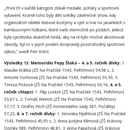
„První tři v každé kategorii získali medaile, poháry a sportovní
vybavení. Kromě toho byly děti svědky závěrečné show, kdy
organizátoři oblékli dobové kostýmy a sjeli si trať na jasankách s
bambusovými hůlkami, které našli všemožně po půdách. Jelikož
byla sjezdovka skutečně tvrdá, aby na ní bylo možné absolvovat
závody, byl to v jejich podání doopravdy pozoruhodný sportovní
výkon,“ uvedl Petr Kotrč.
Výsledky 13. Memoriálu Pepy Šlaka – 4. a 5. ročník dívky:
1.
Klaudie Krátká (ZŠ Na Pražské 1543, Pelhřimov) 54,98 s, 2.
Antonie Fuchsová (ZŠ Na Pražské 1543, Pelhřimov) 55,43, 3.
Tereza Picková (ZŠ Na Pražské 1543, Pelhřimov) 59,16,
4. a 5.
ročník chlapci:
1. Filip Loskot (ZŠ Na Pražské 1543, Pelhřimov)
53,67 s, 2. Tomáš Weirich (ZŠ Na Pražské 1543, Pelhřimov)
57,17, 3. Ondřej Pech (ZŠ Komenského sady 387, Počátky)
57,23,
6. a 7. ročník dívky:
1. Veronika Nýdrlová (ZŠ Na Pražské
1543, Pelhřimov) 45,95 s, 2. Anna Justýna Klímová (ZŠ Krásovy
Domky 989, Pelhřimov) 48,81, 3. Anna Papežová (ZŠ Krásovy