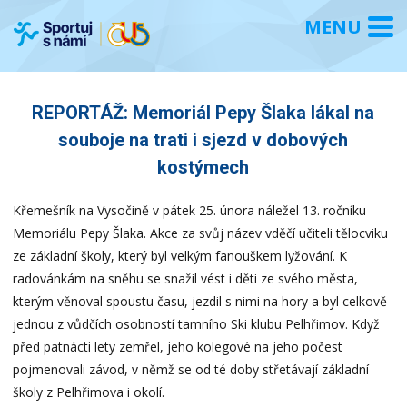
REPORTÁŽ: Memoriál Pepy Šlaka lákal na
souboje na trati i sjezd v dobových
kostýmech
Křemešník na Vysočině v pátek 25. února náležel 13. ročníku
Memoriálu Pepy Šlaka. Akce za svůj název vděčí učiteli tělocviku
ze základní školy, který byl velkým fanouškem lyžování. K
radovánkám na sněhu se snažil vést i děti ze svého města,
kterým věnoval spoustu času, jezdil s nimi na hory a byl celkově
jednou z vůdčích osobností tamního Ski klubu Pelhřimov. Když
před patnácti lety zemřel, jeho kolegové na jeho počest
pojmenovali závod, v němž se od té doby střetávají základní
školy z Pelhřimova i okolí.