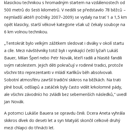
klasickou technikou s hromadným startem na vzdálenostech od
500 metrů do šesti kilometrů. V neděli se představilo 78 běžců –
nejmladší aktéři (ročníky 2007–2009) se vydaly na trať 1 a 1,5 km
opět klasicky, starší věkové kategorie však už čekaly souboje na
6 km volnou technikou.
„Tentokrát bylo velkým zážitkem sledovat i diváky v okolí startu
a cíle. Mezi návštěvníky totiž byli i vynikající čeští lyžaři Lukáš
Bauer, Milan Šperl nebo Petr Novák, kteří radili a hlasitě fandili
svým ratolestem. Jejich děti pokračují v rodinné tradici, protože
všichni tito reprezentanti v mládí Karlíkův běh absolvovali.
Sobotní atmosféru završil tradiční skikros na běžkách. Na trati
plné boulí, odšlapů a zatáček byly často vidět krkolomné pády,
ale všichni závodníci ho zvládli bez sebemenších následků,“ uvedl
Jan Novák.
A potomci Lukáše Bauera se opravdu činili. Dcera Aneta vyhrála
skikros dívek do deseti let a syn Matyáš skončil celkově druhý
mezi chlapci do třinácti let.