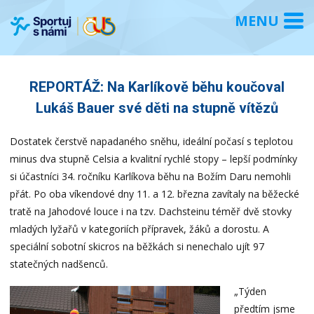
REPORTÁŽ: Na Karlíkově běhu koučoval
Lukáš Bauer své děti na stupně vítězů
Dostatek čerstvě napadaného sněhu, ideální počasí s teplotou
minus dva stupně Celsia a kvalitní rychlé stopy – lepší podmínky
si účastníci 34. ročníku Karlíkova běhu na Božím Daru nemohli
přát. Po oba víkendové dny 11. a 12. března zavítaly na běžecké
tratě na Jahodové louce i na tzv. Dachsteinu téměř dvě stovky
mladých lyžařů v kategoriích přípravek, žáků a dorostu. A
speciální sobotní skicros na běžkách si nenechalo ujít 97
statečných nadšenců.
„Týden
předtím jsme