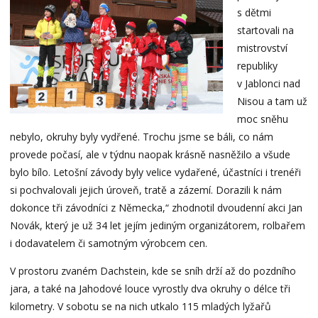
s dětmi
startovali na
mistrovství
republiky
v Jablonci nad
Nisou a tam už
moc sněhu
nebylo, okruhy byly vydřené. Trochu jsme se báli, co nám
provede počasí, ale v týdnu naopak krásně nasněžilo a všude
bylo bílo. Letošní závody byly velice vydařené, účastníci i trenéři
si pochvalovali jejich úroveň, tratě a zázemí. Dorazili k nám
dokonce tři závodníci z Německa,“ zhodnotil dvoudenní akci Jan
Novák, který je už 34 let jejím jediným organizátorem, rolbařem
i dodavatelem či samotným výrobcem cen.
V prostoru zvaném Dachstein, kde se sníh drží až do pozdního
jara, a také na Jahodové louce vyrostly dva okruhy o délce tři
kilometry. V sobotu se na nich utkalo 115 mladých lyžařů