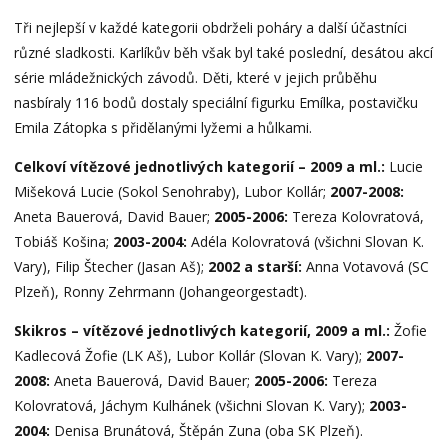
Tři nejlepší v každé kategorii obdrželi poháry a další účastníci
různé sladkosti. Karlíkův běh však byl také poslední, desátou akcí
série mládežnických závodů. Děti, které v jejich průběhu
nasbíraly 116 bodů dostaly speciální figurku Emílka, postavičku
Emila Zátopka s přidělanými lyžemi a hůlkami.
Celkoví vítězové jednotlivých kategorií – 2009 a ml.:
Lucie
Mišeková Lucie (Sokol Senohraby), Lubor Kollár;
2007-2008:
Aneta Bauerová, David Bauer;
2005-2006:
Tereza Kolovratová,
Tobiáš Košina;
2003-2004:
Adéla Kolovratová (všichni Slovan K.
Vary), Filip Štecher (Jasan Aš);
2002 a starší:
Anna Votavová (SC
Plzeň), Ronny Zehrmann (Johangeorgestadt).
Skikros – vítězové jednotlivých kategorií, 2009 a ml.:
Žofie
Kadlecová Žofie (LK Aš), Lubor Kollár (Slovan K. Vary);
2007-
2008:
Aneta Bauerová, David Bauer;
2005-2006:
Tereza
Kolovratová, Jáchym Kulhánek (všichni Slovan K. Vary);
2003-
2004:
Denisa Brunátová, Štěpán Zuna (oba SK Plzeň).