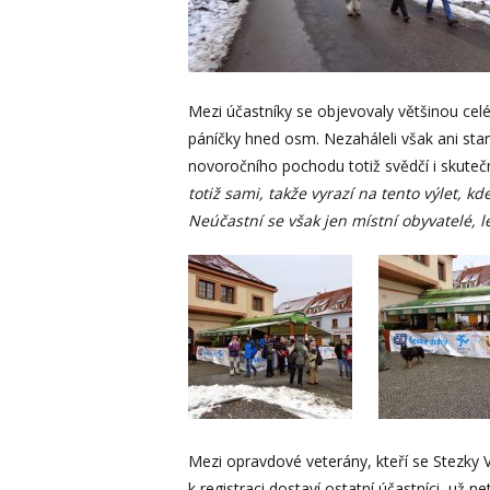
Mezi účastníky se objevovaly většinou celé 
páníčky hned osm. Nezaháleli však ani sta
novoročního pochodu totiž svědčí i skuteč
totiž sami, takže vyrazí na tento výlet, 
Neúčastní se však jen místní obyvatelé, l
Mezi opravdové veterány, kteří se Stezky 
k registraci dostaví ostatní účastníci, už ne