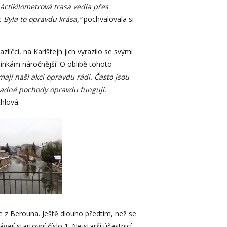
náctikilometrová trasa vedla přes
 Byla to opravdu krása,“
pochvalovala si
líčci, na Karlštejn jich vyrazilo se svými
mínkám náročnější. O oblibě tohoto
mají naši akci opravdu rádi. Často jsou
romadné pochody opravdu fungují.
hlová.
e z Berouna. Ještě dlouho předtím, než se
vají startovní číslo 1. Nejstarší účastnicí