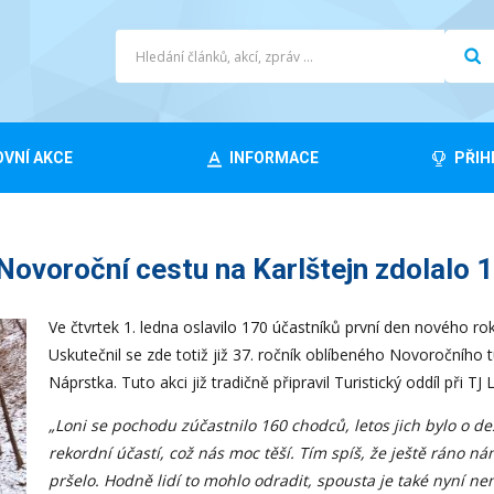
VNÍ AKCE
INFORMACE
PŘIH
voroční cestu na Karlštejn zdolalo 
Ve čtvrtek 1. ledna oslavilo 170 účastníků první den nového 
Uskutečnil se zde totiž již 37. ročník oblíbeného Novoročního
Náprstka. Tuto akci již tradičně připravil Turistický oddíl při 
„Loni se pochodu zúčastnilo 160 chodců, letos jich bylo o d
rekordní účastí, což nás moc těší. Tím spíš, že ještě ráno n
pršelo. Hodně lidí to mohlo odradit, spousta je také nyní nemo