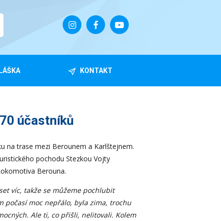
LÁŠKA
KONTAKT
170 účastníků
roku na trase mezi Berounem a Karlštejnem.
 turistického pochodu Stezkou Vojty
TJ Lokomotiva Berouna.
eset víc, takže se můžeme pochlubit
ám počasí moc nepřálo, byla zima, trochu
cných. Ale ti, co přišli, nelitovali. Kolem