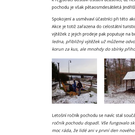
pochodu je však pětaosmdesátiletá Jindřiš
Spokojení a usměvaví účastníci při této a
Akce je totiž zařazena do celostátní turisti
výtěžek z jejich prodeje pak poputuje na b
ledna, přibližný výtěžek už můžeme odvodit
korun za kus, ale mnohdy do sbírky přihodí
Letošní ročník pochodu se navíc stal součá
ročník pochodu dopadl. Vše fungovalo skv
moc ráda, že lidé ani v první den novéh