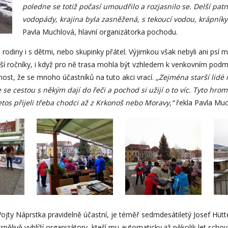
poledne se totiž počasí umoudřilo a rozjasnilo se. Delší pat
vodopády, krajina byla zasněžená, s tekoucí vodou, krápníky.
Pavla Muchlová, hlavní organizátorka pochodu.
rodiny i s dětmi, nebo skupinky přátel. Výjimkou však nebyli ani psí maz
rší ročníky, i když pro ně trasa mohla být vzhledem k venkovním pod
nost, že se mnoho účastníků na tuto akci vrací.
„Zejména starší lidé 
kde se cestou s někým dají do řeči a pochod si užijí o to víc. Tyto h
etos přijeli třeba chodci až z Krkonoš nebo Moravy,“
řekla Pavla Muc
Vojty Náprstka pravidelně účastní, je téměř sedmdesátiletý Josef Hütt
trpělivě vyhlíží organizátory, kteří mu automaticky již několik let schová