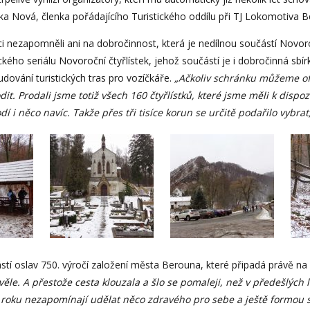
ka Nová, členka pořádajícího Turistického oddílu při TJ Lokomotiva 
kci nezapomněli ani na dobročinnost, která je nedílnou součástí Nov
ckého seriálu Novoroční čtyřlístek, jehož součástí je i dobročinná sbírk
udování turistických tras pro vozíčkáře.
„Ačkoliv schránku můžeme ofic
. Prodali jsme totiž všech 160 čtyřlístků, které jsme měli k dispozi
 i něco navíc. Takže přes tři tisíce korun se určitě podařilo vybrat
stí oslav 750. výročí založení města Berouna, které připadá právě na
ěle. A přestože cesta klouzala a šlo se pomaleji, než v předešlých 
o roku nezapomínají udělat něco zdravého pro sebe a ještě formou 