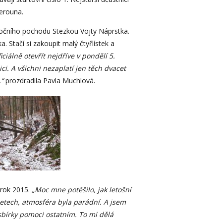
Berouna.
oročního pochodu Stezkou Vojty Náprstka.
a. Stačí si zakoupit malý čtyřlístek a
iálně otevřít nejdříve v pondělí 5.
ci. A všichni nezaplatí jen těch dvacet
,“
prozdradila Pavla Muchlová.
 rok 2015.
„Moc mne potěšilo, jak letošní
letech, atmosféra byla parádní. A jsem
sbírky pomoci ostatním. To mi dělá