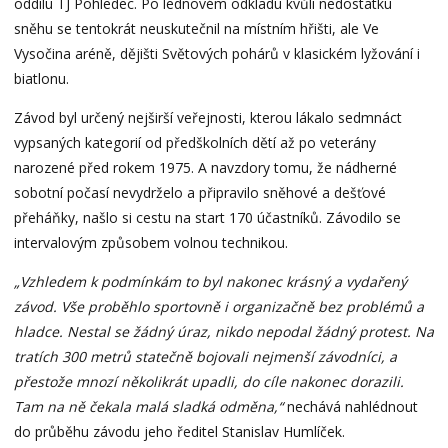
oddílu TJ Pohledec. Po lednovém odkladu kvůli nedostatku
sněhu se tentokrát neuskutečnil na místním hřišti, ale Ve
Vysočina aréně, dějišti Světových pohárů v klasickém lyžování i
biatlonu.
Závod byl určený nejširší veřejnosti, kterou lákalo sedmnáct
vypsaných kategorií od předškolních dětí až po veterány
narozené před rokem 1975. A navzdory tomu, že nádherné
sobotní počasí nevydrželo a připravilo sněhové a dešťové
přeháňky, našlo si cestu na start 170 účastníků. Závodilo se
intervalovým způsobem volnou technikou.
„Vzhledem k podmínkám to byl nakonec krásný a vydařený
závod. Vše proběhlo sportovně i organizačně bez problémů a
hladce. Nestal se žádný úraz, nikdo nepodal žádný protest. Na
tratích 300 metrů statečně bojovali nejmenší závodníci, a
přestože mnozí několikrát upadli, do cíle nakonec dorazili.
Tam na ně čekala malá sladká odměna,“
nechává nahlédnout
do průběhu závodu jeho ředitel Stanislav Humlíček.