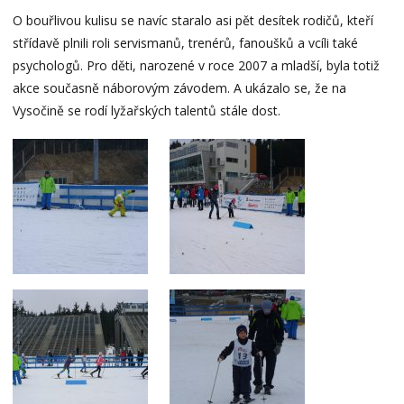
O bouřlivou kulisu se navíc staralo asi pět desítek rodičů, kteří
střídavě plnili roli servismanů, trenérů, fanoušků a vcíli také
psychologů. Pro děti, narozené v roce 2007 a mladší, byla totiž
akce současně náborovým závodem. A ukázalo se, že na
Vysočině se rodí lyžařských talentů stále dost.