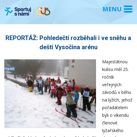
REPORTÁŽ: Pohledečtí rozběhali i ve sněhu a
dešti Vysočina arénu
Majestátnou
kulisu měl 25.
ročník
veřejných
závodů v běhu
na lyžích, jehož
pořadatelem
byli o víkendu
členové
lyžařského