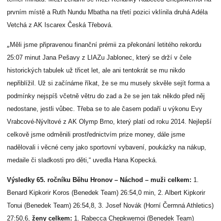
prvním místě a Ruth Nundu Mbatha na třetí pozici vklínila druhá Adéla
Vetchá z AK Iscarex Česká Třebová.
„
Měli jsme připravenou finanční prémii za překonání letitého rekordu
25:07 minut Jana Pešavy z LIAZu Jablonec, který se drží v čele
historických tabulek už třicet let, ale ani tentokrát se mu nikdo
nepřiblížil. Už si začínáme říkat, že se mu musely skvěle sejít forma a
podmínky nejspíš včetně větru do zad a že se jen tak někdo před něj
nedostane, jestli vůbec. Třeba se to ale časem podaří u výkonu Evy
Vrabcové-Nývltové z AK Olymp Brno, který platí od roku 2014. Nejlepší
celkově jsme odměnili prostřednictvím prize money, dále jsme
nadělovali i věcné ceny jako sportovní vybavení, poukázky na nákup,
medaile či sladkosti pro děti,“ uvedla Hana Kopecká.
Výsledky 65. ročníku Běhu Hronov – Náchod – muži celkem:
1.
Benard Kipkorir Koros (Benedek Team) 26:54,0 min, 2. Albert Kipkorir
Tonui (Benedek Team) 26:54,8, 3. Josef Novák (Horní Čermná Athletics)
27:50,6,
ženy celkem:
1. Rabecca Chepkwemoi (Benedek Team)