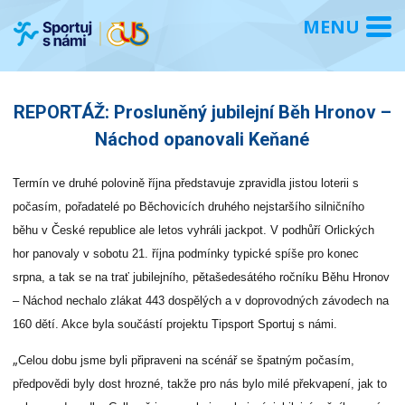
REPORTÁŽ: Prosluněný jubilejní Běh Hronov –
Náchod opanovali Keňané
Termín ve druhé polovině října představuje zpravidla jistou loterii s
počasím, pořadatelé po Běchovicích druhého nejstaršího silničního
běhu v České republice ale letos vyhráli jackpot. V podhůří Orlických
hor panovaly v sobotu 21. října podmínky typické spíše pro konec
srpna, a tak se na trať jubilejního, pětašedesátého ročníku Běhu Hronov
– Náchod nechalo zlákat 443 dospělých a v doprovodných závodech na
160 dětí. Akce byla součástí projektu Tipsport Sportuj s námi.
„
Celou dobu jsme byli připraveni na scénář se špatným počasím,
předpovědi byly dost hrozné, takže pro nás bylo milé překvapení, jak to