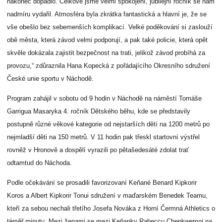
nakonec dopadlo. Celkově jsme velmi spokojení, jubilejní ročník se nám
nadmíru vydařil. Atmosféra byla zkrátka fantastická a hlavní je, že se
vše obešlo bez sebemenších komplikací. Velké poděkování si zaslouží
obě města, která závod velmi podporují, a pak také policie, která opět
skvěle dokázala zajistit bezpečnost na trati, jelikož závod probíhá za
provozu,“ zdůraznila Hana Kopecká z pořádajícího Okresního sdružení
České unie sportu v Náchodě.
Program zahájil v sobotu od 9 hodin v Náchodě na náměstí Tomáše
Garrigua Masaryka 4. ročník Dětského běhu, kde se představily
postupně různé věkové kategorie od nejstarších dětí na 1200 metrů po
nejmladší děti na 150 metrů. V 11 hodin pak třeskl startovní výstřel
rovněž v Hronově a dospělí vyrazili po pětašedesáté zdolat trať
odtamtud do Náchoda.
Podle očekávání se prosadili favorizovaní Keňané Benard Kipkorir
Koros a Albert Kipkorir Tonui sdružení v maďarském Benedek Teamu,
kteří za sebou nechali třetího Josefa Nováka z Horní Čermná Athletics o
téměř minutu. Mezi ženami se mezi Keňanky Rabeccu Chepkwemoi na