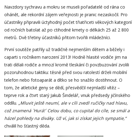
Navzdory sychravu a mokru se museli pořadatelé od rána co
ohánět, ale rekordní zájem veřejnosti je pranic nezaskočil. Pro
účastníky připravili úctyhodný počet třiatřiceti věkových kategorií
od ročních batolat až po ctihodné kmety o délkách 25 až 2 800
metrů. Dvě třetiny účastníků přitom tvořili mládežníci.
První soutěže patřily už tradičně nejmenším dětem a běžely i
caparti s ročníkem narození 2013! Hodně hlasité vodiče jim na
trati dělali rodiče a mnozí kromě tleskání či povzbuzování zvolili
pozoruhodnou taktiku: těsně před svou ratolestí drželi mobilní
telefon nebo fotoaparát a dítko se ho snažilo dostihnout. O
tom, že atletické geny se dědí, přesvědčil nejmladší vítěz –
teprve rok a čtvrt starý Jakub Šindelář, vnuk předsedy jičínského
oddílu.
„Mluvit ještě neumí, ale v cíli zvedl ručičky nad hlavu,
což znamená ´Hurá!´ Celou dobu, co cupital do cíle, se smál a
házel pohledy na diváky. Už ví, jak si získat jejich sympatie,“
chválil ho šťastný děda.