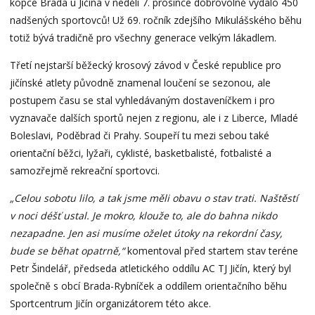
kopce Brada u Jičína v neděli 7. prosince dobrovolně vydalo 450
nadšených sportovců! Už 69. ročník zdejšího Mikulášského běhu
totiž bývá tradičně pro všechny generace velkým lákadlem.
Třetí nejstarší běžecký krosový závod v České republice pro
jičínské atlety původně znamenal loučení se sezonou, ale
postupem času se stal vyhledávaným dostaveníčkem i pro
vyznavače dalších sportů nejen z regionu, ale i z Liberce, Mladé
Boleslavi, Poděbrad či Prahy. Soupeří tu mezi sebou také
orientační běžci, lyžaři, cyklisté, basketbalisté, fotbalisté a
samozřejmě rekreační sportovci.
„Celou sobotu lilo, a tak jsme měli obavu o stav trati. Naštěstí
v noci déšť ustal. Je mokro, klouže to, ale do bahna nikdo
nezapadne. Jen asi musíme oželet útoky na rekordní časy,
bude se běhat opatrně,“
komentoval před startem stav teréne
Petr Šindelář, předseda atletického oddílu AC TJ Jičín, který byl
společně s obcí Brada-Rybníček a oddílem orientačního běhu
Sportcentrum Jičín organizátorem této akce.