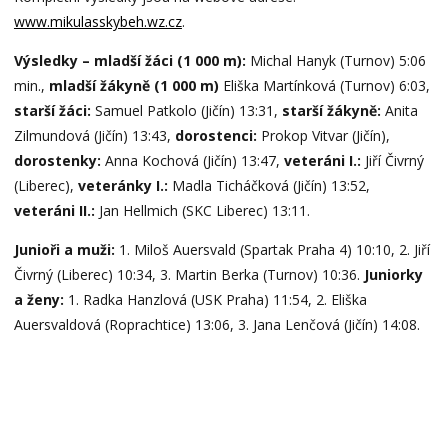
www.mikulasskybeh.wz.cz
.
Výsledky – mladší žáci (1 000 m):
Michal Hanyk (Turnov) 5:06
min.,
mladší žákyně (1 000 m)
Eliška Martínková (Turnov) 6:03,
starší žáci:
Samuel Patkolo (Jičín) 13:31,
starší žákyně:
Anita
Zilmundová (Jičín) 13:43,
dorostenci:
Prokop Vitvar (Jičín),
dorostenky:
Anna Kochová (Jičín) 13:47,
veteráni I.:
Jiří Čivrný
(Liberec),
veteránky I.:
Madla Ticháčková (Jičín) 13:52,
veteráni II.:
Jan Hellmich (SKC Liberec) 13:11.
Junioři a muži:
1. Miloš Auersvald (Spartak Praha 4) 10:10, 2. Jiří
Čivrný (Liberec) 10:34, 3. Martin Berka (Turnov) 10:36.
Juniorky
a ženy:
1. Radka Hanzlová (USK Praha) 11:54, 2. Eliška
Auersvaldová (Roprachtice) 13:06, 3. Jana Lenčová (Jičín) 14:08.