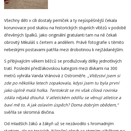
Všechny děti v cíli dostaly perníček a ty nejúspěšnější čekala
korunovace pod skalou na historických stupních vítězů v podobě
dřevěných špalků. Jako originální gratulanti tam na ně čekali
obrovitý Mikuláš s čertem a andělem. Právě fotografie s těmito
nebeskými postavami patřila mezi drobotinou k nejžádanějším.
S přibývajícím věkem běžců se prodlužovaly délky jednotlivých
tratí. Poslední předžákovskou kategorii mezi dívkami na 300
metrů vyhrála Vanda Vránová z Ostroměře.
„Vítězství jsem si
zde po několika letech zopakovala, kdysi jsem tu byla první
jako úplně malá holka. Tentokrát se mi však cílová rovinka
zdála nějaká dlouhá. V atletickém oddílu se věnuji atletice a
baví mě to. A jak oslavím úspěch? Doma dobrým obědem,“
svěřila se skromná dívčina.
Od mladších žáků a žákyň už se nezávodilo s hromadným
startem, ale po trojicích. Náročný okruh se strmým výběhem na