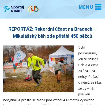
REPORTÁŽ: Rekordní účast na Bradech –
Mikulášský běh zde přitáhl 450 běžců
Bylo
pošmourno,
jen tři stupně
Celsia a zima
zalézala za
nehty. Počasí,
o němž se říká,
že by v něm
psa ven
nevyhnal. A přesto se těsně pod vrchol 438 metrů vysokého