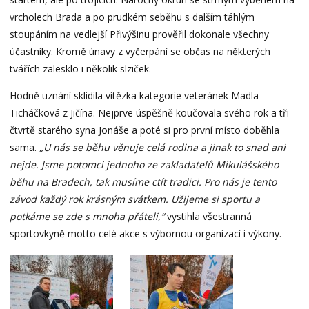
vrcholech Brada a po prudkém seběhu s dalším táhlým
stoupáním na vedlejší Přivýšinu prověřil dokonale všechny
účastníky. Kromě únavy z vyčerpání se občas na některých
tvářích zalesklo i několik slziček.
Hodně uznání sklidila vítězka kategorie veteránek Madla
Ticháčková z Jičína. Nejprve úspěšně koučovala svého rok a tři
čtvrtě starého syna Jonáše a poté si pro první místo doběhla
sama.
„U nás se běhu věnuje celá rodina a jinak to snad ani
nejde. Jsme potomci jednoho ze zakladatelů Mikulášského
běhu na Bradech, tak musíme ctít tradici. Pro nás je tento
závod každý rok krásným svátkem. Užijeme si sportu a
potkáme se zde s mnoha přáteli,“
vystihla všestranná
sportovkyně motto celé akce s výbornou organizací i výkony.