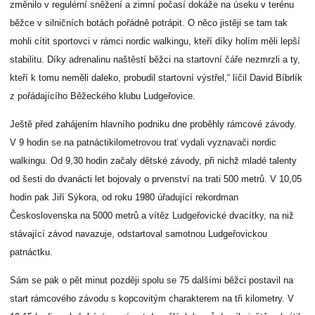
změnilo v regulérní sněžení a zimní počasí dokáže na úseku v terénu
běžce v silničních botách pořádně potrápit. O něco jistěji se tam tak
mohli cítit sportovci v rámci nordic walkingu, kteří díky holím měli lepší
stabilitu. Díky adrenalinu naštěstí běžci na startovní čáře nezmrzli a ty,
kteří k tomu neměli daleko, probudil startovní výstřel,“ líčil David Bíbrlík
z pořádajícího Běžeckého klubu Ludgeřovice.
Ještě před zahájením hlavního podniku dne proběhly rámcové závody.
V 9 hodin se na patnáctikilometrovou trať vydali vyznavači nordic
walkingu. Od 9,30 hodin začaly dětské závody, při nichž mladé talenty
od šesti do dvanácti let bojovaly o prvenství na trati 500 metrů. V 10,05
hodin pak Jiří Sýkora, od roku 1980 úřadující rekordman
Československa na 5000 metrů a vítěz Ludgeřovické dvacítky, na niž
stávající závod navazuje, odstartoval samotnou Ludgeřovickou
patnáctku.
Sám se pak o pět minut později spolu se 75 dalšími běžci postavil na
start rámcového závodu s kopcovitým charakterem na tři kilometry. V