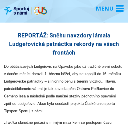
REPORTÁŽ: Sněhu navzdory lámala
Ludgeřovická patnáctka rekordy na všech
frontách
Do pětitisícových Ludgeřovic na Opavsku jako už tradičně první sobotu
v daném měsíci dorazili 1. března běžci, aby se zapojili do 16. ročníku
Ludgeřovické patnáctky – silničního běhu s terénní vložkou. Hlavní,
patnáctikilometrová trať je tak zavedla přes Ostravu-Petřkovice do
Černého lesa a následně podle naučné stezky pěchotního opevnění
zpět do Ludgeřovic. Akce byla součástí projektu České unie sportu
Tipsport Sportuj s námi.
„
Takřka slunečné počasí s mírným mrazíkem se postupem času