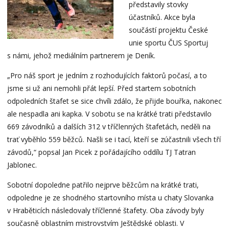
představily stovky
účastníků. Akce byla
součástí projektu České
unie sportu ČUS Sportuj
s námi, jehož mediálním partnerem je Deník.
„Pro náš sport je jedním z rozhodujících faktorů počasí, a to
jsme si už ani nemohli přát lepší. Před startem sobotních
odpoledních štafet se sice chvíli zdálo, že přijde bouřka, nakonec
ale nespadla ani kapka. V sobotu se na krátké trati představilo
669 závodníků a dalších 312 v tříčlenných štafetách, neděli na
trať vyběhlo 559 běžců. Našli se i tací, kteří se zúčastnili všech tří
závodů,“ popsal Jan Picek z pořádajícího oddílu TJ Tatran
Jablonec.
Sobotní dopoledne patřilo nejprve běžcům na krátké trati,
odpoledne je ze shodného startovního místa u chaty Slovanka
v Hraběticích následovaly tříčlenné štafety. Oba závody byly
současně oblastním mistrovstvím Ještědské oblasti. V