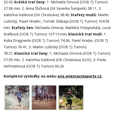
32:43;
krátká trať ženy:
1. Michaela Omová (OOB TJ Turnov)
37:38 min, 2. Anna Štičková (SK Severka Šumperk) 38:11, 3.
Kateřina Kašková (OK Chrastava) 38:40;
štafety mužů:
Martin
Luštický, Pavel Hradec, Tomáš Dlabaja (OOB TJ Turnov) 104:58
min;
štafety žen:
Michaela Omová, Markéta Poloprutská, Lucie
Krafková (OOB TJ Turnov) 107:14 min;
klasická trať muži:
1.
Kuba Dragowski (OOB TJ Turnov) 74:36, Pavel Hradec (OOB TJ
Turnov) 76:41, 3. Martin Luštický (OOB TJ Turnov)
78:21;
klasická trať ženy:
1. Michaela Omová (OOB TJ Turnov)
57:39 min, 2. Kateřina Kašková (OK Chrastava) 62:02, 3. Pavla
Heřmánková (OOB TJ Turnov) 66:26.
Kompletní výsledky na webu
oris.orientacnisporty.cz
.