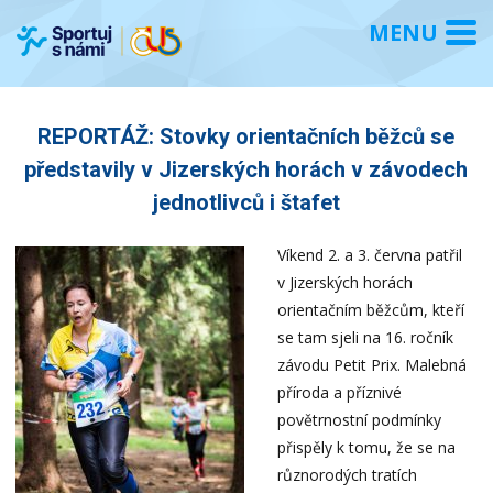
REPORTÁŽ: Stovky orientačních běžců se
představily v Jizerských horách v závodech
jednotlivců i štafet
Víkend 2. a 3. června patřil
v Jizerských horách
orientačním běžcům, kteří
se tam sjeli na 16. ročník
závodu Petit Prix. Malebná
příroda a příznivé
povětrnostní podmínky
přispěly k tomu, že se na
různorodých tratích