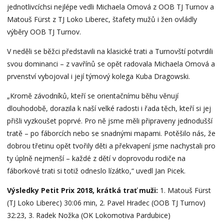
jednotlivcíchsi nejlépe vedli Michaela Omová z OOB TJ Turnov a
Matouš Fürst z TJ Loko Liberec, štafety mužů i žen ovládly
výběry OOB TJ Turnov.
V neděli se běžci představili na klasické trati a Turnovští potvrdili
svou dominanci – z vavřínů se opět radovala Michaela Omová a
prvenství vybojoval i její týmový kolega Kuba Dragowski.
„Kromě závodníků, kteří se orientačnímu běhu věnují
dlouhodobě, dorazila k naší velké radosti i řada těch, kteří si jej
přišli vyzkoušet poprvé. Pro ně jsme měli připraveny jednodušší
tratě – po fáborcích nebo se snadnými mapami. Potěšilo nás, že
dobrou třetinu opět tvořily děti a překvapení jsme nachystali pro
ty úplně nejmenší – každé z dětí v doprovodu rodiče na
fáborkové trati si totiž odneslo lízátko,“ uvedl Jan Picek.
Výsledky Petit Prix 2018, krátká trať muži:
1. Matouš Fürst
(TJ Loko Liberec) 30:06 min, 2. Pavel Hradec (OOB TJ Turnov)
32:23, 3. Radek Nožka (OK Lokomotiva Pardubice)