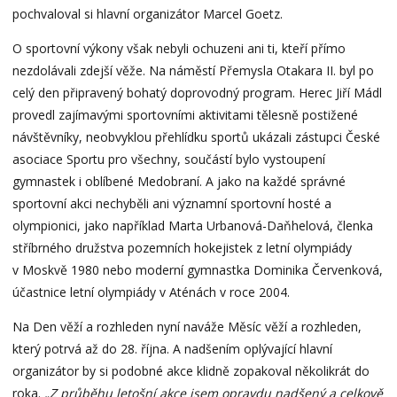
pochvaloval si hlavní organizátor Marcel Goetz.
O sportovní výkony však nebyli ochuzeni ani ti, kteří přímo
nezdolávali zdejší věže. Na náměstí Přemysla Otakara II. byl po
celý den připravený bohatý doprovodný program. Herec Jiří Mádl
provedl zajímavými sportovními aktivitami tělesně postižené
návštěvníky, neobvyklou přehlídku sportů ukázali zástupci České
asociace Sportu pro všechny, součástí bylo vystoupení
gymnastek i oblíbené Medobraní. A jako na každé správné
sportovní akci nechyběli ani významní sportovní hosté a
olympionici, jako například Marta Urbanová-Daňhelová, členka
stříbrného družstva pozemních hokejistek z letní olympiády
v Moskvě 1980 nebo moderní gymnastka Dominika Červenková,
účastnice letní olympiády v Aténách v roce 2004.
Na Den věží a rozhleden nyní naváže Měsíc věží a rozhleden,
který potrvá až do 28. října. A nadšením oplývající hlavní
organizátor by si podobné akce klidně zopakoval několikrát do
roka.
„Z průběhu letošní akce jsem opravdu nadšený a celkově