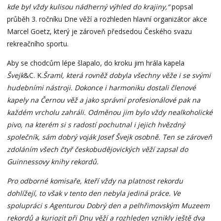
kde byl vždy kulisou nádherný výhled do krajiny,“
popsal
průběh 3. ročníku Dne věží a rozhleden hlavní organizátor akce
Marcel Goetz, který je zároveň předsedou Českého svazu
rekreačního sportu.
Aby se chodcům lépe šlapalo, do kroku jim hrála kapela
Švejk
&C. K.
Šraml, která rovněž dobyla všechny věže i se svými
hudebními nástroji. Dokonce i harmoniku dostali členové
kapely na Černou věž a jako správní profesionálové pak na
každém vrcholu zahráli. Odměnou jim bylo vždy nealkoholické
pivo, na kterém si s radostí pochutnal i jejich hvězdný
společník, sám dobrý voják Josef Švejk osobně. Ten se zároveň
zdoláním všech čtyř českobudějovických věží zapsal do
Guinnessovy knihy rekordů.
Pro odborné komisaře, kteří vždy na platnost rekordu
dohlížejí, to však v tento den nebyla jediná práce. Ve
spolupráci s Agenturou Dobrý den a pelhřimovským Muzeem
rekordů a kuriozit při Dnu věží a rozhleden vznikly ještě dva