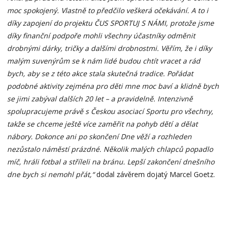
moc spokojený. Vlastně to předčilo veškerá očekávání. A to i
díky zapojení do projektu ČUS SPORTUJ S NÁMI, protože jsme
díky finanční podpoře mohli všechny účastníky odměnit
drobnými dárky, tričky a dalšími drobnostmi. Věřím, že i díky
malým suvenýrům se k nám lidé budou chtít vracet a rád
bych, aby se z této akce stala skutečná tradice. Pořádat
podobné aktivity zejména pro děti mne moc baví a klidně bych
se jimi zabýval dalších 20 let – a pravidelně. Intenzivně
spolupracujeme právě s Českou asociací Sportu pro všechny,
takže se chceme ještě více zaměřit na pohyb dětí a dělat
nábory. Dokonce ani po skončení Dne věží a rozhleden
nezůstalo náměstí prázdné. Několik malých chlapců popadlo
míč, hráli fotbal a stříleli na bránu. Lepší zakončení dnešního
dne bych si nemohl přát,“
dodal závěrem dojatý Marcel Goetz.