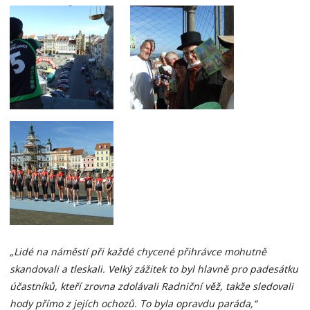
„Lidé na náměstí při každé chycené přihrávce mohutně
skandovali a tleskali. Velký zážitek to byl hlavně pro padesátku
účastníků, kteří zrovna zdolávali Radniční věž, takže sledovali
hody přímo z jejích ochozů. To byla opravdu paráda,“