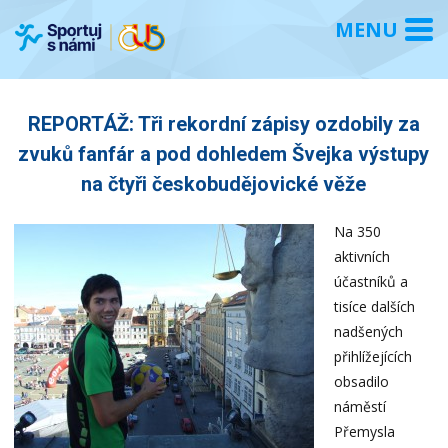
REPORTÁŽ: Tři rekordní zápisy ozdobily za
zvuků fanfár a pod dohledem Švejka výstupy
na čtyři českobudějovické věže
Na 350
aktivních
účastníků a
tisíce dalších
nadšených
přihlížejících
obsadilo
náměstí
Přemysla