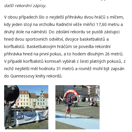
další rekordní zápisy.
V obou případech šlo o nejdelší přihrávku dvou hráčů s míčem,
kdy jeden stojí na vrcholku Radniční věže měřící 17,60 metru a
druhý dole na náměstí. Do zdolání rekordu se pustili zástupci
hned dvou sportovních odvětví, dvojice basketbalistů a
korfbalistů. Basketbalovým hráčům se povedla rekordní
přihrávka hned na první pokus, a to hodem dlouhým 26 metrů.
V případě korfbalistů komisaři vybírali z šesti platných pokusů, z
nichž nejdelší měl hodnotu 31 metrů a rovněž mohl být zapsán
do Guinnessovy knihy rekordů.