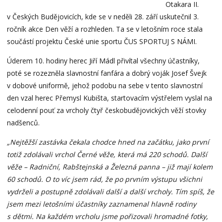
Otakara II.
v Českých Budějovicích, kde se v neděli 28. září uskutečnil 3.
ročník akce Den věží a rozhleden. Ta se v letošním roce stala
součástí projektu České unie sportu ČUS SPORTUJ S NÁMI.
Úderem 10. hodiny herec Jiří Mádl přivítal všechny účastníky,
poté se rozezněla slavnostní fanfára a dobrý voják Josef Švejk
v dobové uniformě, jehož podobu na sebe v tento slavnostní
den vzal herec Přemysl Kubišta, startovacím výstřelem vyslal na
celodenní pouť za vrcholy čtyř českobudějovických věží stovky
nadšenců.
„Nejtěžší zastávka čekala chodce hned na začátku, jako první
totiž zdolávali vrchol Černé věže, která má 220 schodů. Další
věže – Radniční, Rabštejnská a Železná panna – již mají kolem
60 schodů. O to víc jsem rád, že po prvním výstupu všichni
vydrželi a postupně zdolávali další a další vrcholy. Tím spíš, že
jsem mezi letošními účastníky zaznamenal hlavně rodiny
s dětmi. Na každém vrcholu jsme pořizovali hromadné fotky,