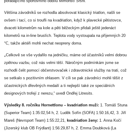
pořádajícího sportovního oddílu Mimonští Sršni.
Většina závodníků se rozhodla absolvovat klasický triatlon, našli se
ovšem i tací, co si troufli na kvadriatlon, když k plavecké pětistovce,
dvaceti kilometrům na kole a pěti běžeckým přidali ještě jedenáct
kilometrů na in-line bruslích. Teplota vody vystoupala na příjemných 20
°C, takže aktéři mohli nechat neopreny doma.
„
Celkově se vše vydařilo na jedničku, máme od účastníků velmi dobrou
zpětnou vazbu, což nás velmi těší. Náročným podmínkám jsme se
rozhodli čelit pomocí občerstvovaček i zdravotnické služby na trati, což
se setkalo s pozitivním ohlasem. V cíli se pak závodníci mohli těšit z
účastnických dřevěných medailí a ti nejlepší také ze speciálních
designových trofejí z nerezu,“ uvedl Ondřej Litresits.
Výsledky 8. ročníku Hornettlonu – kvadriatlon muži:
1. Tomáš Stuna
(Superior Team) 1:35:02,54 h, 2. Luděk Sofín (SOFA) 1:50:16,42, 3. Jiří
Mareš (Nevrsport Team) 1:55:22,21,
kvadriatlon ženy:
1. Anna Kočí
(Jizerský klub OB Frýdlant) 1:56:29,87 h, 2. Emma Doubková (La