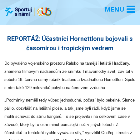
REPORTÁŽ: Účastníci Hornettlonu bojovali s
časomírou i tropickým vedrem
Do bývalého vojenského prostoru Ralsko na tamější letiště Hradčany,
známého filmovým nadšencům ze snímku Tmavomodrý svět, zavítal v
sobotu 18. června osmý ročník triatlonu a kvadriatlonu Hornettlon. Spolu
s ním také 129 milovníků pohybu na čerstvém vzduchu.
„
Podmínky neměli tedy vůbec jednoduché, počasí bylo pekelné. Slunce
pálilo, obzvlášť na letištní ploše, a tak jsme byli rádi, když jsme se
mohli schovat do stínu hangárů. To se projevilo i na celkovém čase v
závodě, který byl o osm minut pomalejší než v jiných letech. Z
účastníků to tentokrát rychle vysávalo síly,“ vysvětlil Ondřej Litresits z