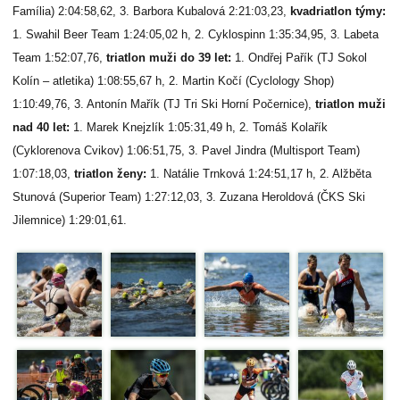
Família) 2:04:58,62, 3. Barbora Kubalová 2:21:03,23,
kvadriatlon týmy:
1. Swahil Beer Team 1:24:05,02 h, 2. Cyklospinn 1:35:34,95, 3. Labeta
Team 1:52:07,76,
triatlon muži do 39 let:
1. Ondřej Pařík (TJ Sokol
Kolín – atletika) 1:08:55,67 h, 2. Martin Kočí (Cyclology Shop)
1:10:49,76, 3. Antonín Mařík (TJ Tri Ski Horní Počernice),
triatlon muži
nad 40 let:
1. Marek Knejzlík 1:05:31,49 h, 2. Tomáš Kolařík
(Cyklorenova Cvikov) 1:06:51,75, 3. Pavel Jindra (Multisport Team)
1:07:18,03,
triatlon ženy:
1. Natálie Trnková 1:24:51,17 h, 2. Alžběta
Stunová (Superior Team) 1:27:12,03, 3. Zuzana Heroldová (ČKS Ski
Jilemnice) 1:29:01,61.