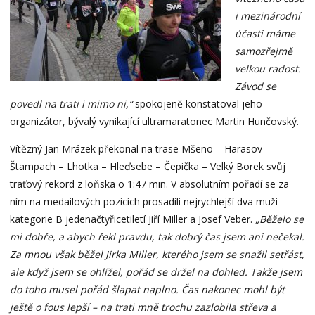
i mezinárodní
účasti máme
samozřejmě
velkou radost.
Závod se
povedl na trati i mimo ni,“
spokojeně konstatoval jeho
organizátor, bývalý vynikající ultramaratonec Martin Hunčovský.
Vítězný Jan Mrázek překonal na trase Mšeno – Harasov –
Štampach – Lhotka – Hleďsebe – Čepička – Velký Borek svůj
traťový rekord z loňska o 1:47 min. V absolutním pořadí se za
ním na medailových pozicích prosadili nejrychlejší dva muži
kategorie B jedenačtyřicetiletí Jiří Miller a Josef Veber.
„Běželo se
mi dobře, a abych řekl pravdu, tak dobrý čas jsem ani nečekal.
Za mnou však běžel Jirka Miller, kterého jsem se snažil setřást,
ale když jsem se ohlížel, pořád se držel na dohled. Takže jsem
do toho musel pořád šlapat naplno. Čas nakonec mohl být
ještě o fous lepší – na trati mně trochu zazlobila střeva a