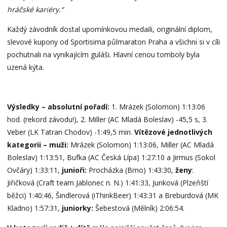
hráčské kariéry.“
Každý závodník dostal upomínkovou medaili, originální diplom,
slevové kupony od Sportisima půlmaraton Praha a všichni si v cíli
pochutnali na vynikajícím guláši. Hlavní cenou tomboly byla
uzená kýta.
Výsledky – absolutní pořadí:
1. Mrázek (Solomon) 1:13:06
hod. (rekord závodu!), 2. Miller (AC Mladá Boleslav) -45,5 s, 3.
Veber (LK Tatran Chodov) -1:49,5 min.
Vítězové jednotlivých
kategorii – muži:
Mrázek (Solomon) 1:13:06, Miller (AC Mladá
Boleslav) 1:13:51, Bufka (AC Česká Lípa) 1:27:10 a Jirmus (Sokol
Ovčáry) 1:33:11,
junioři:
Procházka (Brno) 1:43:30,
ženy
:
Jiřičková (Craft team Jablonec n. N.) 1:41:33, Junková (Plzeňští
běžci) 1:40:46, Šindlerová (iThinkBeer) 1:43:31 a Breburdová (MK
Kladno) 1:57:31,
juniorky:
Šebestová (Mělník) 2:06:54.