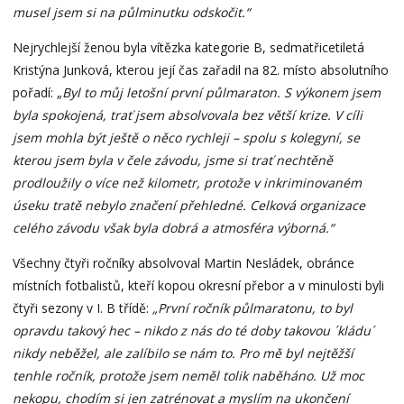
musel jsem si na půlminutku odskočit.“
Nejrychlejší ženou byla vítězka kategorie B, sedmatřicetiletá
Kristýna Junková, kterou její čas zařadil na 82. místo absolutního
pořadí: „
Byl to můj letošní první půlmaraton. S výkonem jsem
byla spokojená, trať jsem absolvovala bez větší krize. V cíli
jsem mohla být ještě o něco rychleji – spolu s kolegyní, se
kterou jsem byla v čele závodu, jsme si trať nechtěně
prodloužily o více než kilometr, protože v inkriminovaném
úseku tratě nebylo značení přehledné. Celková organizace
celého závodu však byla dobrá a atmosféra výborná.“
Všechny čtyři ročníky absolvoval Martin Nesládek, obránce
místních fotbalistů, kteří kopou okresní přebor a v minulosti byli
čtyři sezony v I. B třídě:
„První ročník půlmaratonu, to byl
opravdu takový hec – nikdo z nás do té doby takovou ´kládu´
nikdy neběžel, ale zalíbilo se nám to. Pro mě byl nejtěžší
tenhle ročník, protože jsem neměl tolik naběháno. Už moc
nekopu, chodím si jen zatrénovat a myslím na ukončení