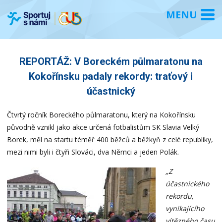
REPORTÁŽ: V Boreckém půlmaratonu na
Kokořínsku padaly rekordy: traťový i
účastnický
Čtvrtý ročník Boreckého půlmaratonu, který na Kokořínsku
původně vznikl jako akce určená fotbalistům SK Slavia Velký
Borek, měl na startu téměř 400 běžců a běžkyň z celé republiky,
mezi nimi byli i čtyři Slováci, dva Němci a jeden Polák.
„Z
účastnického
rekordu,
vynikajícího
vítězného času