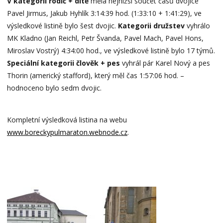
V kategorii rodič + dítě
měla nejnižší součet časů dvojice
Pavel Jirmus, Jakub Hyhlík 3:14:39 hod. (1:33:10 + 1:41:29), ve
výsledkové listině bylo šest dvojic.
Kategorii družstev
vyhrálo
MK Kladno (Jan Reichl, Petr Švanda, Pavel Mach, Pavel Hons,
Miroslav Vostrý) 4:34:00 hod., ve výsledkové listině bylo 17 týmů.
Speciální kategorii člověk + pes
vyhrál pár Karel Nový a pes
Thorin (americký stafford), který měl čas 1:57:06 hod. –
hodnoceno bylo sedm dvojic.
Kompletní výsledková listina na webu
www.boreckypulmaraton.webnode.cz
.