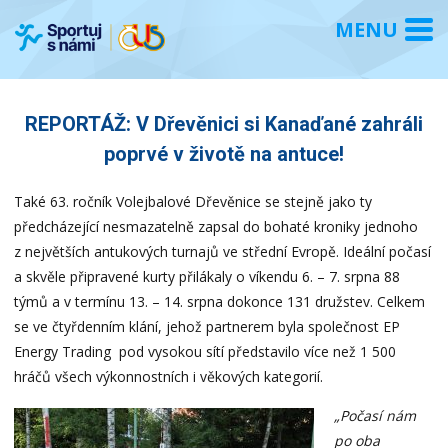
REPORTÁŽ: V Dřevěnici si Kanaďané zahráli
poprvé v životě na antuce!
Také 63. ročník Volejbalové Dřevěnice se stejně jako ty
předcházející nesmazatelně zapsal do bohaté kroniky jednoho
z největších antukových turnajů ve střední Evropě. Ideální počasí
a skvěle připravené kurty přilákaly o víkendu 6. – 7. srpna 88
týmů a v termínu 13. – 14. srpna dokonce 131 družstev. Celkem
se ve čtyřdenním klání, jehož partnerem byla společnost EP
Energy Trading pod vysokou sítí představilo více než 1 500
hráčů všech výkonnostních i věkových kategorií.
„Počasí nám
po oba