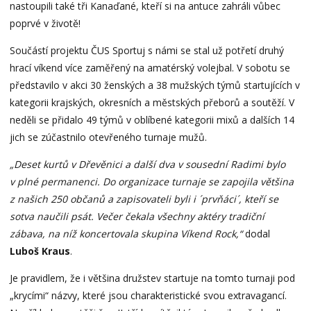
nastoupili také tři Kanaďané, kteří si na antuce zahráli vůbec
poprvé v životě!
Součástí projektu ČUS Sportuj s námi se stal už potřetí druhý
hrací víkend více zaměřený na amatérský volejbal. V sobotu se
představilo v akci 30 ženských a 38 mužských týmů startujících v
kategorii krajských, okresních a městských přeborů a soutěží. V
neděli se přidalo 49 týmů v oblíbené kategorii mixů a dalších 14
jich se zúčastnilo otevřeného turnaje mužů.
„Deset kurtů v Dřevěnici a další dva v sousední Radimi bylo
v plné permanenci. Do organizace turnaje se zapojila většina
z našich 250 občanů a zapisovateli byli i ´prvňáci´, kteří se
sotva naučili psát. Večer čekala všechny aktéry tradiční
zábava, na níž koncertovala skupina Víkend Rock,“
dodal
Luboš Kraus
.
Je pravidlem, že i většina družstev startuje na tomto turnaji pod
„krycími“ názvy, které jsou charakteristické svou extravagancí.