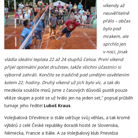
víkendy až
neuvěřitelně
přálo – občas
bylo pod
mrakem, ale
sprchlo jen
v noci, jinak
vládla ideální teplota 22 až 24 stupňů Celsia. První víkend
přijel optimální počet družstev, takže všichni účastníci si
výborně zahráli. Končilo se tradičně pod umělým osvětlením
kolem 22. hodiny. Druhý víkend už jich bylo víc, a tak d
o
mezikola soutěže mixů jsme z časových důvodů pustili pouze
vítěze skupin a poté se už hrálo jen na jeden set,“ popsal průběh
turnaje jeho ředitel
Luboš Kraus
.
Volejbalová Dřevěnice si stále udržuje svůj věhlas, a tak kromě
výběrů z celé České republiky dorazili hosté ze Slovenska,
Německa, Francie a Itálie. A za Volejbalový klub Prievidza