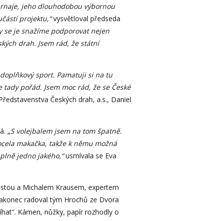
turnaje, jeho dlouhodobou výbornou
částí projektu,“
vysvětloval předseda
my se je snažíme podporovat nejen
ých drah. Jsem rád, že státní
 doplňkový sport. Pamatuji si na tu
e tady pořád. Jsem moc rád, že se České
ředstavenstva Českých drah, a.s., Daniel
á. „
S volejbalem jsem na tom špatně.
 docela makačka, takže k němu možná
plně jedno jakého,“
usmívala se Eva
anstou a Michalem Krausem, expertem
se nakonec radoval tým Hrochů ze Dvora
hat“. Kámen, nůžky, papír rozhodly o