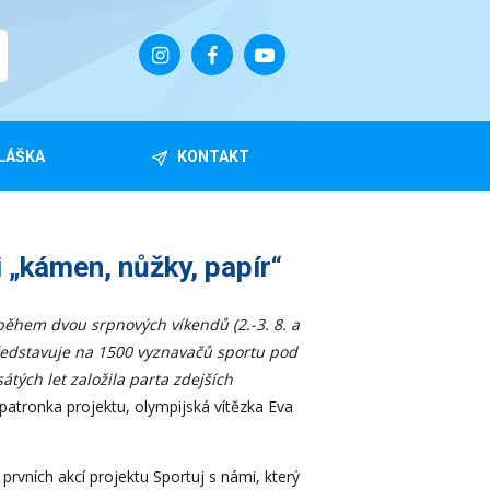
LÁŠKA
KONTAKT
 „kámen, nůžky, papír“
 během dvou srpnových víkendů (2.-3. 8. a
ž představuje na 1500 vyznavačů sportu pod
átých let založila parta zdejších
 patronka projektu, olympijská vítězka Eva
prvních akcí projektu Sportuj s námi, který