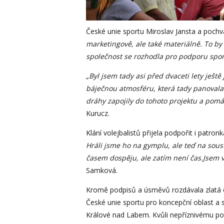
České unie sportu Miroslav Jansta a pochva
marketingově, ale také materiálně. To b
společnost se rozhodla pro podporu sport
„Byl jsem tady asi před dvaceti lety ještě
báječnou atmosféru, která tady panovala
dráhy zapojily do tohoto projektu a pomáh
Kurucz.
Klání volejbalistů přijela podpořit i patr
Hráli jsme ho na gymplu, ale teď na sou
časem dospěju, ale zatím není čas.
Jsem v
Samková.
Kromě podpisů a úsměvů rozdávala zlatá 
České unie sportu pro koncepční oblast a s
Králové nad Labem. Kvůli nepříznivému poč