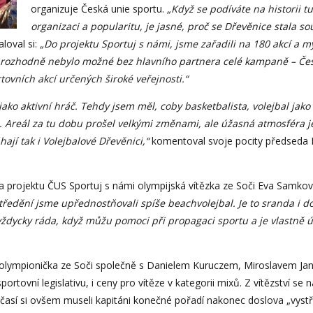
organizuje Česká unie sportu.
„Když se podíváte na historii 
organizaci a popularitu, je jasné, proč se Dřevěnice stala sou
loval si:
„Do projektu Sportuj s námi, jsme zařadili na 180 akcí a 
y rozhodně nebylo možné bez hlavního partnera celé kampaně – Česk
ovních akcí určených široké veřejnosti.“
 jako aktivní hráč. Tehdy jsem měl, coby basketbalista, volejbal jako
. Areál za tu dobu prošel velkými změnami, ale úžasná atmosféra j
ají tak i Volejbalové Dřevěnici,“
komentoval svoje pocity předseda P
onka projektu ČUS Sportuj s námi olympijská vítězka ze Soči Eva Samkov
středění jsme upřednostňovali spíše beachvolejbal. Je to sranda i
ždycky ráda, když můžu pomoci při propagaci sportu a je vlastně ú
olympionička ze Soči společně s Danielem Kuruczem, Miroslavem J
portovní legislativu, i ceny pro vítěze v kategorii mixů. Z vítězství 
así si ovšem museli kapitáni konečné pořadí nakonec doslova „vystří