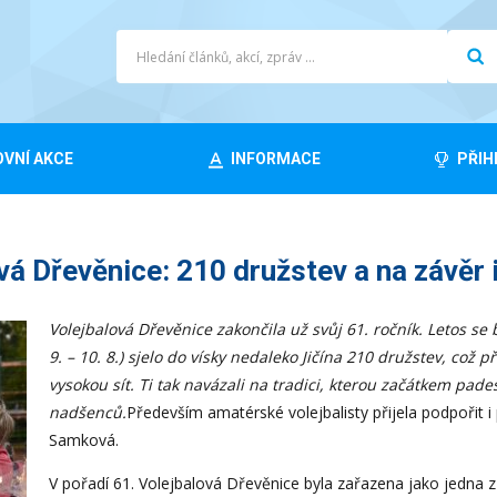
VNÍ AKCE
INFORMACE
PŘIH
 Dřevěnice: 210 družstev a na závěr i
Volejbalová Dřevěnice zakončila už svůj 61. ročník. Letos se
9. – 10. 8.) sjelo do vísky nedaleko Jičína 210 družstev, co
vysokou sít. Ti tak navázali na tradici, kterou začátkem pades
nadšenců.
Především amatérské volejbalisty přijela podpořit i
Samková.
V pořadí 61. Volejbalová Dřevěnice byla zařazena jako jedna z 