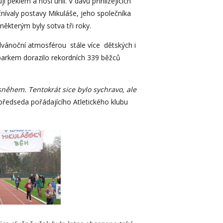
í peklem a nosí uhlí. V davu přihlížejících
yčnívaly postavy Mikuláše, jeho společníka
některým byly sotva tři roky.
dvánoční atmosférou stále více dětských i
 parkem dorazilo rekordních 339 běžců
sněhem. Tentokrát sice bylo sychravo, ale
r, předseda pořádajícího Atletického klubu