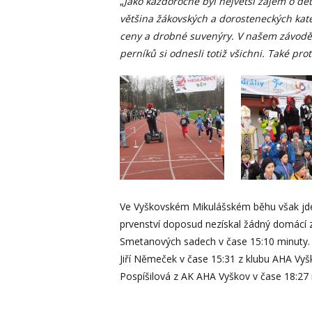
„
Jako každoročně byl největší zájem o dět
většina žákovských a dorosteneckých kateg
ceny a drobné suvenýry. V našem závodě 
perníků si odnesli totiž všichni. Také pr
Ve Vyškovském Mikulášském běhu však jde t
prvenství doposud nezískal žádný domácí z
Smetanových sadech v čase 15:10 minuty. Na
Jiří Němeček v čase 15:31 z klubu AHA Vy
Pospíšilová z AK AHA Vyškov v čase 18:27 m