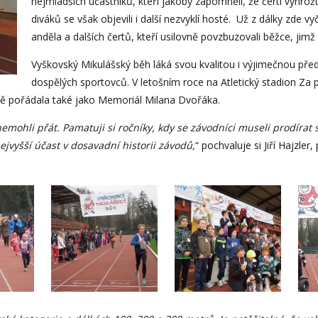
nejmladších účastníků, kteří jakoby zapomněli, že čerti vyhrožuj
diváků se však objevili i další nezvyklí hosté. Už z dálky zde v
anděla a dalších čertů, kteří usilovně povzbuzovali běžce, jimž 
Vyškovský Mikulášský běh láká svou kvalitou i výjimečnou pře
dospělých sportovců. V letošním roce na Atletický stadion Za
ně pořádala také jako Memoriál Milana Dvořáka.
emohli přát. Pamatuji si ročníky, kdy se závodníci museli prodírat 
jvyšší účast v dosavadní historii závodů,
“ pochvaluje si Jiří Hajzle