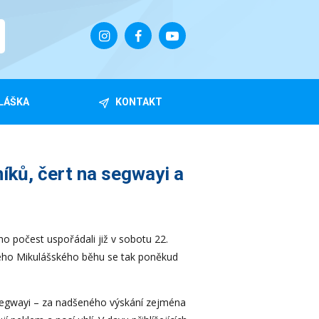
LÁŠKA
KONTAKT
ků, čert na segwayi a
ho počest uspořádali již v sobotu 22.
ského Mikulášského běhu se tak poněkud
 segwayi – za nadšeného výskání zejména