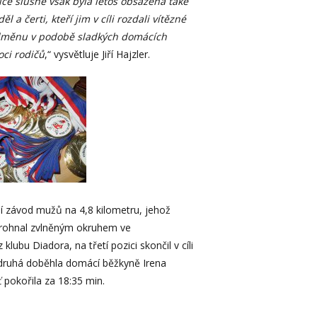
lice slušně však byla letos obsazena také
 čerti, kteří jim v cíli rozdali vítězné
 odměnu v podobě sladkých domácích
oci rodičů
,“ vysvětluje Jiří Hajzler.
í závod mužů na 4,8 kilometru, jehož
e prohnal zvlněným okruhem ve
ubu Diadora, na třetí pozici skončil v cíli
 druhá doběhla domácí běžkyně Irena
 pokořila za 18:35 min.