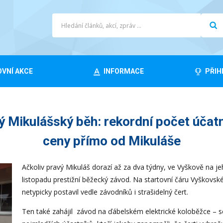
VNÍ AKCE
INFORMACE
PŘIH
Mikulášský běh: rekordní počet účatní
ceny přímo od Mikuláše
Ačkoliv pravý Mikuláš dorazí až za dva týdny, ve Vyškově na je
listopadu prestižní běžecký závod. Na startovní čáru Vyškov
netypicky postavil vedle závodníků i strašidelný čert.
Ten také zahájil závod na ďábelském elektrické koloběžce –