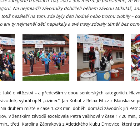
ské kategorie o délkách 100, 200 a 300 metrů. Je potěšitelné, že ve
orií. Na nejmladší závodníky dohlíželi během závodu Mikuláš, anděl a
totiž nezáleží na tom, zda byly děti hodné nebo trochu zlobily –
oto ani ty nejmeněí děti neplakaly a své trasy zdolaly téměř bez pom
aké o vítězství – a především v obou seniorských kategoriích. Hlavn
ávodník, vyhrál opět „cizinec“. Jan Kohut z Relax-Fit.cz z Blanska s
 druhém místě v čase 15:28 min. doběhl domácí závodník Jiří Petr z kl
škov. V ženském závodě excelovala Petra Vašínová v čase 17:20 min.,
in., třetí Karolína Zábraková z Atletického klubu Drnovice, která trať