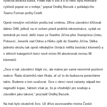
výtečná divácká kulisa. Podél trati o žilo a o to větší byla motivace
cyklistů poprat se o trofeje,“ popsal Ondřej Bezunk z pořádajícího
Teamu
Forman
profiq
Cinelli.
O
proti minulým ročníkům prošla trať změnou. Dříve závodníci křižovali
dálnici D48, jelikož na ní ovšem právě probíhá rekonstrukce, vydali se
tentokrát po nové, delší trase ze Starého Jičína přes Starojickou Lhotu,
Polouvsí, Jeseník nad Odrou a Hůrku zpět do Starého Jičína. Délka
jednoho okruhu tak oproti někdejším čtrnácti měřila šestnáct kilometrů a
v elitních kategoriích borci nově místo 84 absolvovali rovnou 96
kilometrů.
„
Sice si tak závodníci šlápli víc, ale máme jen samé nesmírně pozitivní
reakce. Řada účastníků nám říkala, ať už to do budoucna ponecháme
takto. Budeme o tom uvažovat. Sice v rámci nové varianty odpadl ten
nejprudší kopec, faktem však je, že je vhodnější pro souboje a
závodění jako takové,“ prozradil Ondřej Bezunk.
Na trati bylo skutečně živo. Už dříve avizovaného
mistra České