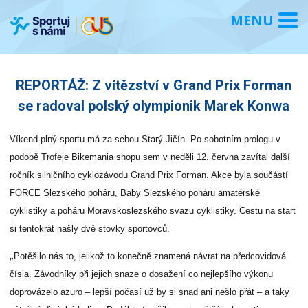
REPORTÁŽ: Z vítězství v Grand Prix Forman
se radoval polský olympionik Marek Konwa
Víkend plný sportu má za sebou Starý Jičín. Po sobotním prologu v
podobě Trofeje Bikemania shopu sem v neděli 12. června zavítal další
ročník silničního cyklozávodu Grand Prix Forman. Akce byla součástí
FORCE Slezského poháru, Baby Slezského poháru amatérské
cyklistiky a poháru Moravskoslezského svazu cyklistiky. Cestu na start
si tentokrát našly dvě stovky sportovců.
„
Potěšilo nás to, jelikož to konečně znamená návrat na předcovidová
čísla. Závodníky při jejich snaze o dosažení co nejlepšího výkonu
doprovázelo azuro – lepší počasí už by si snad ani nešlo přát – a taky