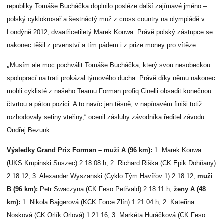
republiky Tomáše Bucháčka doplnilo posléze další zajímavé jméno –
polský cyklokrosař a šestnáctý muž z cross country na olympiádě v
Londýně 2012, dvaatřicetiletý Marek Konwa. Právě polský zástupc
e
se
nakonec těšil z prvenství a tím pádem i z prize money pro vítěze.
„
Musím ale moc pochválit Tomáše Bucháčka, který svou nesobeckou
spoluprací na trati prokázal týmového ducha. Právě díky němu nakonec
mohli cyklisté z našeho
Teamu
Forman
profiq
Cinelli obsadit konečnou
čtvrtou a pátou pozici.
A to navíc jen těsně, v napínavém finiši totiž
rozhodovaly setiny vteřiny,
“ ocenil zásluhy závodníka ředitel závodu
Ondřej Bezunk.
Vý
sledky Grand Prix Forman – muži A (96 km):
1. Marek Konwa
(UKS Krupinski Suszec) 2:18:08 h, 2. Richard Riška (CK Epik Dohňany)
2:18:12, 3. Alexander Wyszanski (Cyklo Tým Havířov 1) 2:18:12,
muži
B (96 km):
Petr Swaczyna (CK Feso Petřvald) 2:18:11 h,
ženy A (48
km):
1. Nikola Bajgerová (KCK Force Zlín) 1:21:04 h, 2. Kateřina
Nosková (CK Orlík Orlová) 1:21:16, 3. Markéta Huráčková (CK Feso