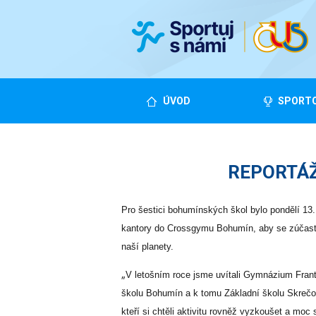
ÚVOD
SPORTO
REPORTÁŽ: 
Pro šestici bohumínských škol bylo pondělí 13. 
kantory do Crossgymu Bohumín, aby se zúčastnil
naší planety.
„
V letošním roce jsme uvítali Gymnázium Fran
školu Bohumín a k tomu Základní školu Skrečoň.
kteří si chtěli aktivitu rovněž vyzkoušet a moc 