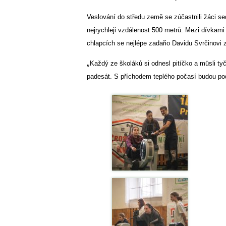
Veslování do středu země se zúčastnili žáci se
nejrychleji vzdálenost 500 metrů. Mezi dívka
chlapcích se nejlépe zadařio Davidu Svrčinovi
„
Každý ze školáků si odnesl pitíčko a müsli ty
padesát. S příchodem teplého počasí budou pod