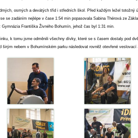
dmých, osmých a devátých tříd i středních škol. Před každým ležel totožný ú
mi se se zadáním nejlépe v čase 1:54 min popasovala Sabina Thérová ze Zák
 z Gymnázia Františka Živného Bohumín, jehož čas byl 1:31 min.
činku, k tomu jsme odměnili všechny dívky, které se s časem dostaly pod dvě
 širým nebem v Bohumínském parku následovat rovněž otevřené veslovací akc