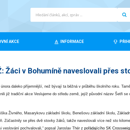
VNÍ AKCE
INFORMACE
PŘIH
Žáci v Bohumíně naveslovali přes st
února daleko příjemnější, než bývají ta běžná v průběhu školního roku. Taměj
i již tradiční akce Veslujeme do středu země, jejíž původní název Šetři se 
tiška Živného, Masarykovu základní školu, Benešovu základní školu, Základ
 Zúčastnily se přes dvě stovky žáků, takže naveslovali více než sto kilomet
si veslování pochvalovali,“ popsal Jaroslav Thér
z pořádajícího SK Crossweig